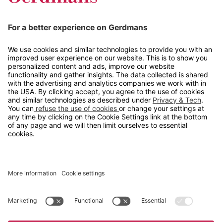
Tips og guider
Kontakt
info@gerdmans.no
67 80 56 20
Åpningstid
Hverdager 08:00-16:00
Copyright © 2026 Gerdmans Innredninger AS. Alle priser er
eksklusive mva.
En bedrift i TAKKT-gruppen
Cookie innstillinger