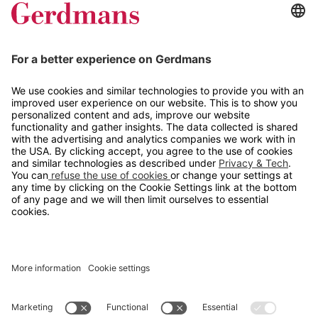
Tips og guider
Kontakt
info@gerdmans.no
67 80 56 20
Åpningstid
Hverdager 08:00-16:00
Copyright © 2026 Gerdmans Innredninger AS. Alle priser er
eksklusive mva.
En bedrift i TAKKT-gruppen
Cookie innstillinger