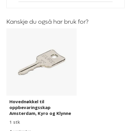
Kanskje du også har bruk for?
Hovednøkkel
til
oppbevaringsskap
Amsterdam,
Kyro
og
Klynne
Hovednøkkel til
oppbevaringsskap
Amsterdam, Kyro og Klynne
1 stk