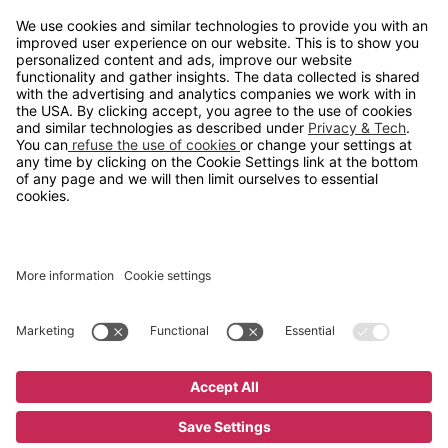
info@gerdmans.no
67 80 56 20
Åpningstid
Hverdager 08:00-16:00
Copyright © 2026 Gerdmans Innredninger AS. Alle priser er
eksklusive mva.
En bedrift i TAKKT-gruppen
Cookie innstillinger
Kjøp nå
13 895 kr