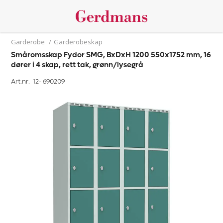
Garderobe
/
Garderobeskap
Småromsskap Fydor SMG, BxDxH 1200 550x1752 mm, 16
dører i 4 skap, rett tak, grønn/lysegrå
Art.nr. 12-
690209