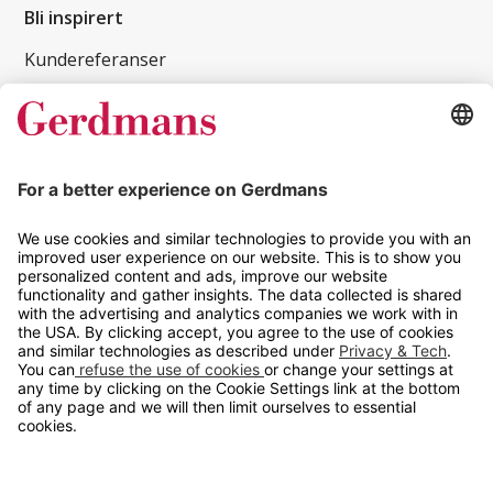
Bli inspirert
Kundereferanser
Magasin
Tips og guider
Kontakt
info@gerdmans.no
67 80 56 20
Åpningstid
Hverdager 08:00-16:00
Copyright © 2026 Gerdmans Innredninger AS. Alle priser er