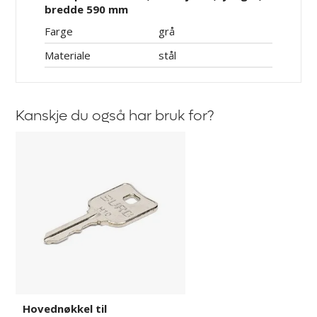
bredde 590 mm
Farge
grå
Materiale
stål
Kanskje du også har bruk for?
Hovednøkkel
til
oppbevaringsskap
Amsterdam,
Kyro
og
Klynne
Hovednøkkel til