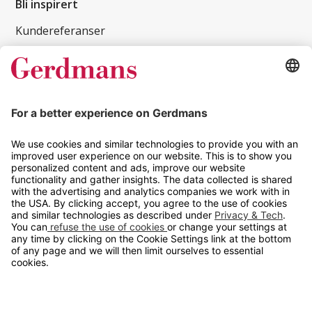
Bli inspirert
Kundereferanser
Magasin
Tips og guider
Kontakt
info@gerdmans.no
67 80 56 20
Åpningstid
Hverdager 08:00-16:00
Copyright © 2026 Gerdmans Innredninger AS. Alle priser er
eksklusive mva.
En bedrift i TAKKT-gruppen