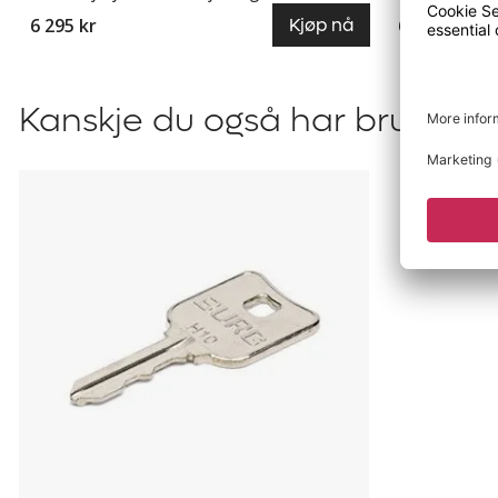
6 295 kr
6 295 kr
Kjøp nå
Kanskje du også har bruk for?
Hovednøkkel
til
oppbevaringsskap
Amsterdam,
Kyro
og
Klynne