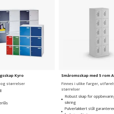
med
5
rom
Amsterdam
gsskap Kyro
Småromsskap med 5 rom 
 og størrelser
Finnes i ulike farger, utføre
størrelser
l
Robust skap for oppbevaring
sikring
erlås
Pulverlakkert stål garantere