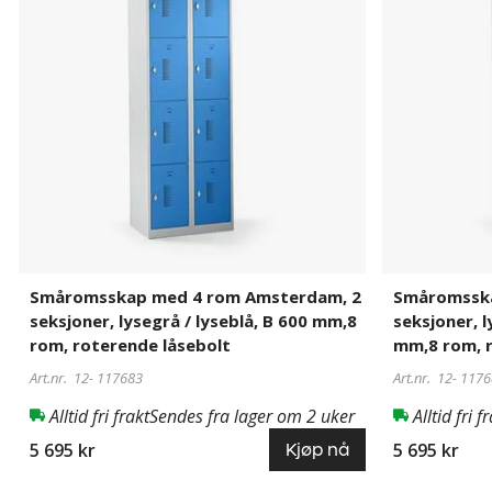
rom
rom
Amsterdam,
Amsterdam,
2
2
seksjoner,
seksjoner,
lysegrå
lysegrå
/
/
lyseblå,
basaltgrå,
B
B
600
600
mm,8
mm,8
rom,
rom,
roterende
roterende
Småromsskap med 4 rom Amsterdam, 2
Småromsska
låsebolt
låsebolt
seksjoner, lysegrå / lyseblå, B 600 mm,8
seksjoner, l
rom, roterende låsebolt
mm,8 rom, r
Art.nr. 12-
117683
Art.nr. 12-
1176
Alltid fri frakt
Sendes fra lager om 2 uker
Alltid fri f
5 695 kr
5 695 kr
Kjøp nå