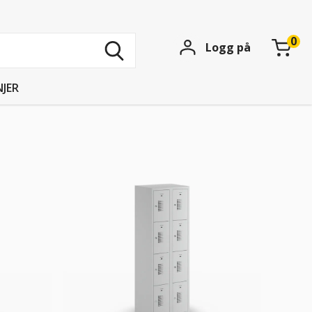
Søk
Logg på
blant
15739
produkter
JER