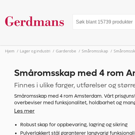
Hjem
/
Lager og industri
/
Garderobe
/
Småromsskap
/
Småromssk
Småromsskap med 4 rom 
Finnes i ulike farger, utførelser og størr
Småromsskap med 4 rom Amsterdam. Vårt prisgunst
overbeviser med funksjonalitet, holdbarhet og man
stamme er lysegrå og lett å rengjøre. Pulverlakkert 
Les mer
på 0,70 mm garanterer den nødvendige sikkerheten
personlige verdisaker. Du kan variere antall skap, lå
Robust skap for oppbevaring, lagring og sikring
skapbredde etter behov og individuell plass. Hullene
Pulverlakkert stål garanterer langvarig funksjonali