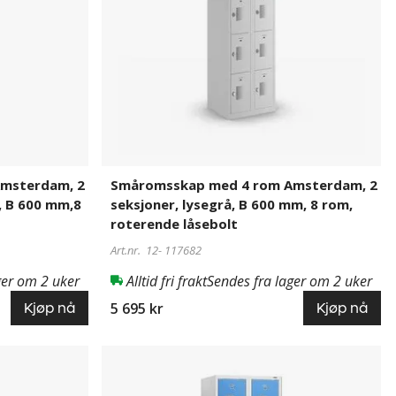
2
seksjoner,
lysegrå,
B
600
mm,
8
rom,
roterende
låsebolt
msterdam, 2
Småromsskap med 4 rom Amsterdam, 2
å, B 600 mm,8
seksjoner, lysegrå, B 600 mm, 8 rom,
roterende låsebolt
Art.nr. 12-
117682
ger om 2 uker
Alltid fri frakt
Sendes fra lager om 2 uker
5 695 kr
Kjøp nå
Kjøp nå
Småromsskap
969459
med
4