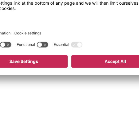
6 295 kr
Kjøp nå