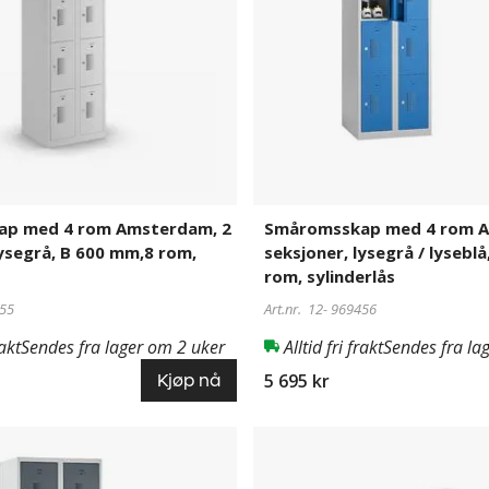
2
seksjoner,
lysegrå
/
lyseblå,
B
600
mm,8
rom,
sylinderlås
p med 4 rom Amsterdam, 2
Småromsskap med 4 rom A
lysegrå, B 600 mm,8 rom,
seksjoner, lysegrå / lysebl
rom, sylinderlås
55
Art.nr. 12-
969456
rakt
Sendes fra lager om 2 uker
Alltid fri frakt
Sendes fra la
5 695 kr
Kjøp nå
p
Småromsskap
969458
med
4