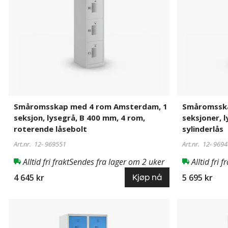
1
2
seksjon,
seksjoner,
lysegrå,
lysegrå,
B
B
400
600
mm,
mm,8
4
rom,
rom,
sylinderlås
roterende
låsebolt
Småromsskap med 4 rom Amsterdam, 1
Småromsska
seksjon, lysegrå, B 400 mm, 4 rom,
seksjoner, 
roterende låsebolt
sylinderlås
Art.nr. 12-
969551
Art.nr. 12-
9694
Alltid fri frakt
Sendes fra lager om 2 uker
Alltid fri f
4 645 kr
5 695 kr
Kjøp nå
Småromsskap
117683
Småromsska
117685
med
med
4
4