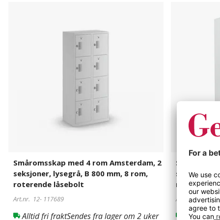
Småromsskap
117689
Småromsska
117690
med
med
4
4
rom
rom
Amsterdam,
Amsterdam,
2
2
seksjoner,
seksjoner,
lysegrå,
lysegrå
B
/
800
lyseblå,
mm,
B
8
800
rom,
mm,8
roterende
rom,
låsebolt
roterende
Småromsskap med 4 rom Amsterdam, 2
Småromsska
låsebolt
seksjoner, lysegrå, B 800 mm, 8 rom,
seksjoner, l
roterende låsebolt
rom, rotere
Art.nr. 12-
117689
Art.nr. 12-
1176
Alltid fri frakt
Sendes fra lager om 2 uker
Alltid fri f