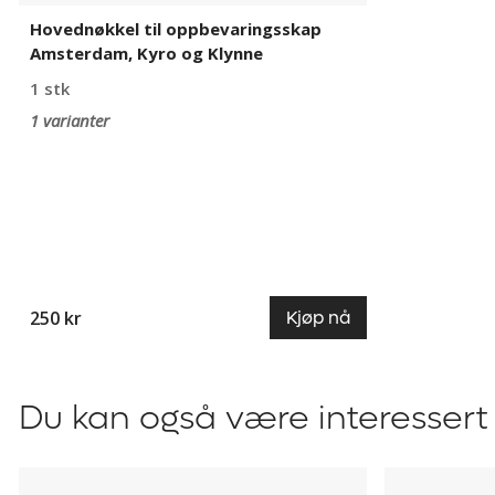
Hovednøkkel til oppbevaringsskap
Amsterdam, Kyro og Klynne
1 stk
1 varianter
250 kr
Kjøp nå
Du kan også være interessert 
Småromsskap
Oppbevari