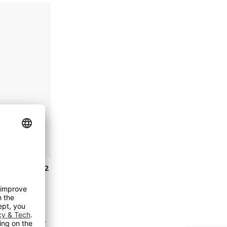
msterdam, 2
grå, B 800
olt
ger om 2 uker