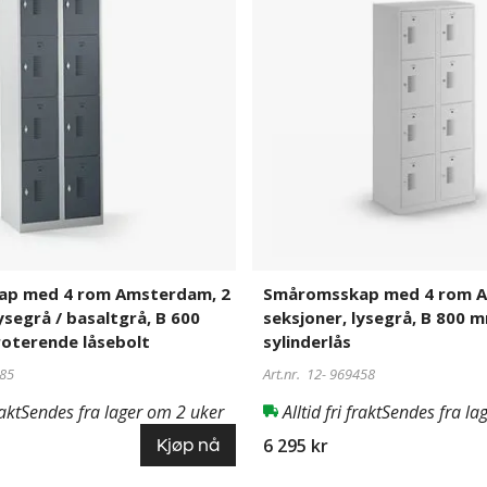
rom
Amsterdam,
2
seksjoner,
lysegrå,
B
800
mm,8
rom,
sylinderlås
p med 4 rom Amsterdam, 2
Småromsskap med 4 rom A
ysegrå / basaltgrå, B 600
seksjoner, lysegrå, B 800 
oterende låsebolt
sylinderlås
85
Art.nr. 12-
969458
rakt
Sendes fra lager om 2 uker
Alltid fri frakt
Sendes fra la
6 295 kr
Kjøp nå