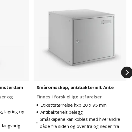
antibakterielt
Ante
Amsterdam
Småromsskap, antibakterielt Ante
lser og
Finnes i forskjellige utførelser
Etikettstørrelse hxb 20 x 95 mm
, lagring og
Antibakterielt belegg
Småskapene kan kobles med hverandre
r langvarig
både fra siden og ovenfra og nedenifra