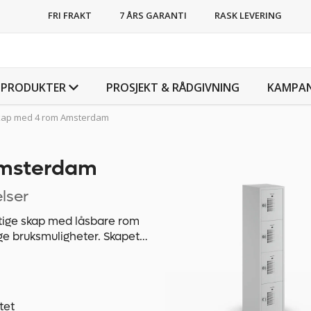
FRI FRAKT
7 ÅRS GARANTI
RASK LEVERING
PRODUKTER
PROSJEKT & RÅDGIVNING
KAMPAN
ap med 4 rom Amsterdam
Amsterdam
elser
ige skap med låsbare rom
ge bruksmuligheter. Skapets
stål med en materialtykkelse
 ved oppbevaring av
setype, dørfarge og
 i dørene til metallskapet
tet