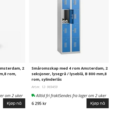
rom
Amsterdam,
2
seksjoner,
lysegrå
/
lyseblå,
B
800
mm,8
rom,
sylinderlås
msterdam, 2
Småromsskap med 4 rom Amsterdam, 2
mm,8 rom,
seksjoner, lysegrå / lyseblå, B 800 mm,8
rom, sylinderlås
Art.nr. 12-
969459
ger om 2 uker
Alltid fri frakt
Sendes fra lager om 2 uker
6 295 kr
Kjøp nå
Kjøp nå