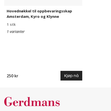
Hovednøkkel til oppbevaringsskap
Amsterdam, Kyro og Klynne
1 stk
1 varianter
250 kr
Kjøp nå