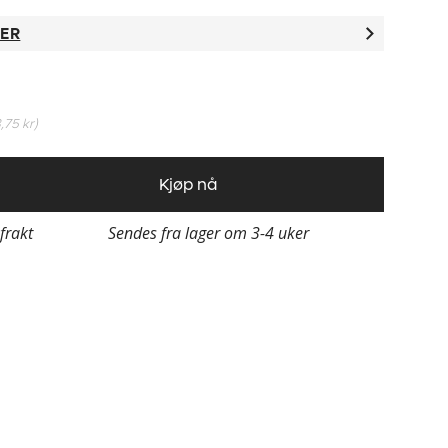
TER
,75 kr
)
Kjøp nå
 frakt
Sendes fra lager om 3-4 uker