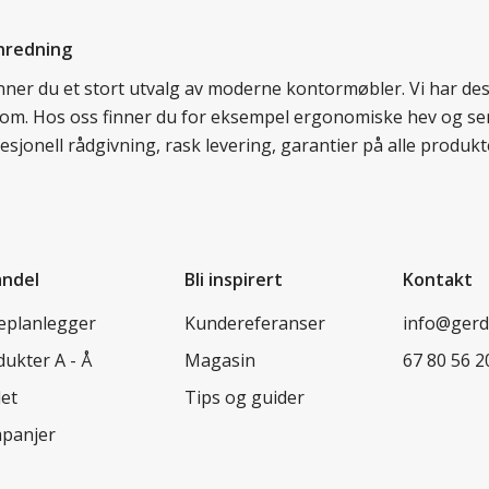
nredning
finner du et stort utvalg av moderne kontormøbler. Vi har d
llom. Hos oss finner du for eksempel ergonomiske hev og sen
esjonell rådgivning, rask levering, garantier på alle prod
andel
Bli inspirert
Kontakt
leplanlegger
Kundereferanser
info@ger
ukter A - Å
Magasin
67 80 56 2
let
Tips og guider
panjer