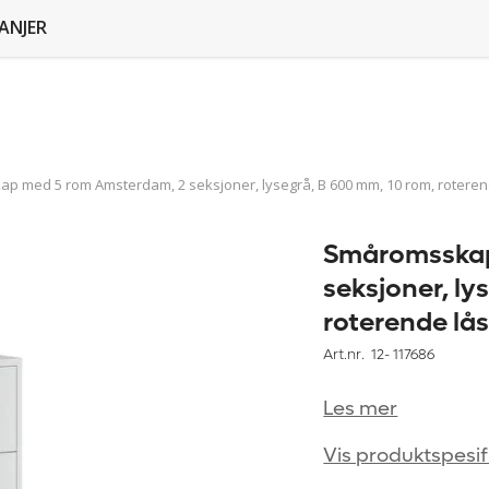
ANJER
 med 5 rom Amsterdam, 2 seksjoner, lysegrå, B 600 mm, 10 rom, roteren
Småromsskap
seksjoner, ly
roterende lå
Art.nr. 12-
117686
Les mer
Vis produktspesif