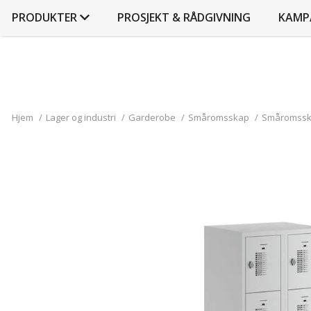
PRODUKTER
PROSJEKT & RÅDGIVNING
KAMP
Hjem
/
Lager og industri
/
Garderobe
/
Småromsskap
/
Småromsskap