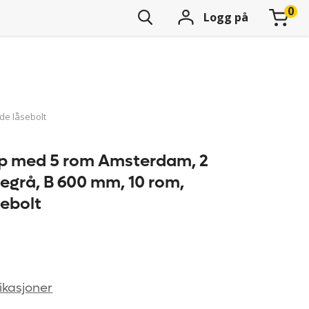
Logg på
de låsebolt
 med 5 rom Amsterdam, 2
segrå, B 600 mm, 10 rom,
sebolt
ikasjoner