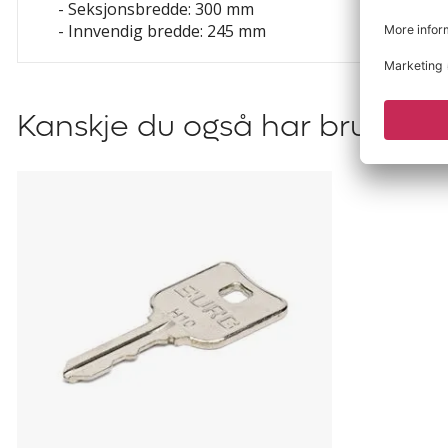
- Seksjonsbredde: 300 mm
- Innvendig bredde: 245 mm
Kanskje du også har bruk for?
Hovednøkkel
til
oppbevaringsskap
Amsterdam,
Kyro
og
Klynne