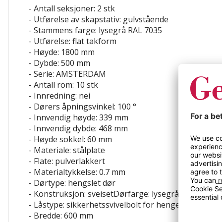
- Antall seksjoner: 2 stk
- Utførelse av skapstativ: gulvstående
- Stammens farge: lysegrå RAL 7035
- Utførelse: flat takform
- Høyde: 1800 mm
- Dybde: 500 mm
- Serie: AMSTERDAM
- Antall rom: 10 stk
- Innredning: nei
- Dørers åpningsvinkel: 100 °
- Innvendig høyde: 339 mm
- Innvendig dybde: 468 mm
- Høyde sokkel: 60 mm
- Materiale: stålplate
- Flate: pulverlakkert
- Materialtykkelse: 0.7 mm
- Dørtype: hengslet dør
- Konstruksjon: sveisetDørfarge: lysegrå RAL 7035
- Låstype: sikkerhetssvivelbolt for hengelås
- Bredde: 600 mm