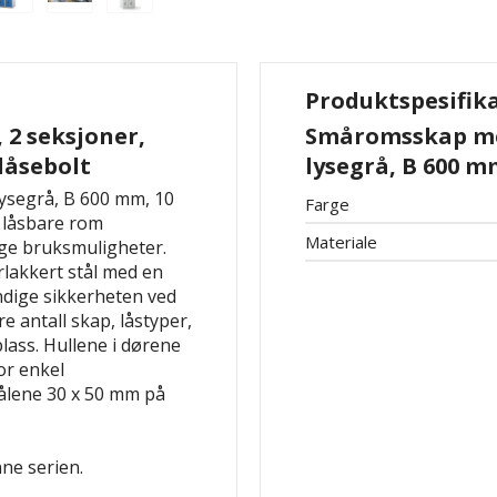
Produktspesifik
2 seksjoner,
Småromsskap me
låsebolt
lysegrå, B 600 m
ysegrå, B 600 mm, 10
Farge
 låsbare rom
Materiale
ge bruksmuligheter.
rlakkert stål med en
dige sikkerheten ved
e antall skap, låstyper,
lass. Hullene i dørene
For enkel
målene 30 x 50 mm på
ne serien.