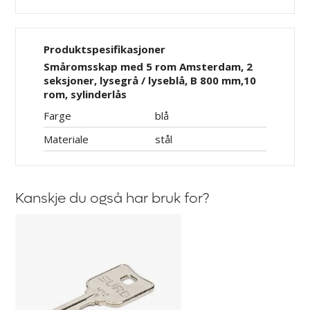
Produktspesifikasjoner
Småromsskap med 5 rom Amsterdam, 2
seksjoner, lysegrå / lyseblå, B 800 mm,10
rom, sylinderlås
Farge
blå
Materiale
stål
Kanskje du også har bruk for?
Hovednøkkel
til
oppbevaringsskap
Amsterdam,
Kyro
og