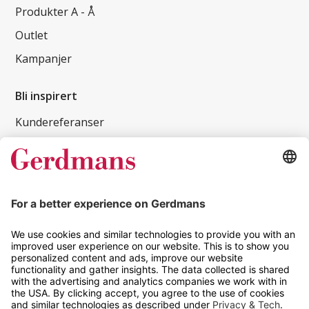
Produkter A - Å
Outlet
Kampanjer
Bli inspirert
Kundereferanser
Magasin
Tips og guider
Kontakt
info@gerdmans.no
67 80 56 20
Åpningstid