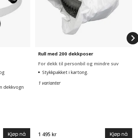
Rull med 200 dekkposer
For dekk til personbil og mindre suv
 og
Stykkpakket i kartong.
1 varianter
om dekkvogn
1 495 kr
Kjøp nå
Kjøp nå