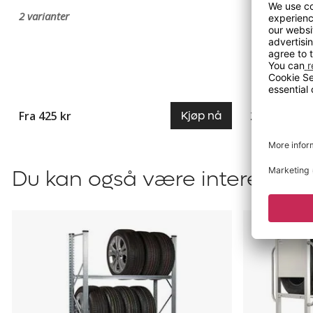
2 varianter
Fra 425 kr
225 kr
Kjøp nå
Du kan også være interessert 
Dekkstativ
Dekkstativ
Flex
på
hjul