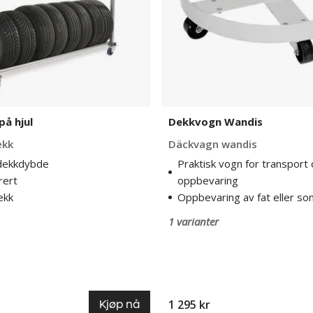
på hjul
Dekkvogn Wandis
ekk
Däckvagn wandis
 dekkdybde
Praktisk vogn for transport
rert
oppbevaring
ekk
Oppbevaring av fat eller s
1 varianter
1 295 kr
Kjøp nå