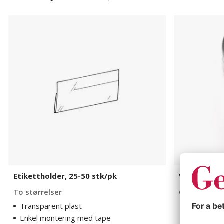
Etikettholder,
Veggfeste
25-
til
50
dekkstativ
stk/pk
Flex
Etikettholder, 25-50 stk/pk
Veggfeste t
To størrelser
Galvanisert 
Transparent plast
1 varianter
Enkel montering med tape