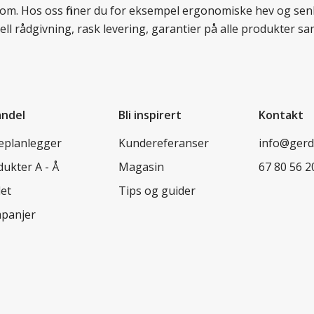
llom. Hos oss finner du for eksempel ergonomiske hev og senk
ell rådgivning, rask levering, garantier på alle produkter
andel
Bli inspirert
Kontakt
leplanlegger
Kundereferanser
info@ger
ukter A - Å
Magasin
67 80 56 2
let
Tips og guider
panjer