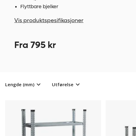
Flyttbare bjelker
Vis produktspesifikasjoner
Fra 795 kr
Lengde (mm)
Utførelse
Dekkstativ
825438
Dekkstativ
825439
Mini,
Mini,
grunnseksjon
utbyggingss