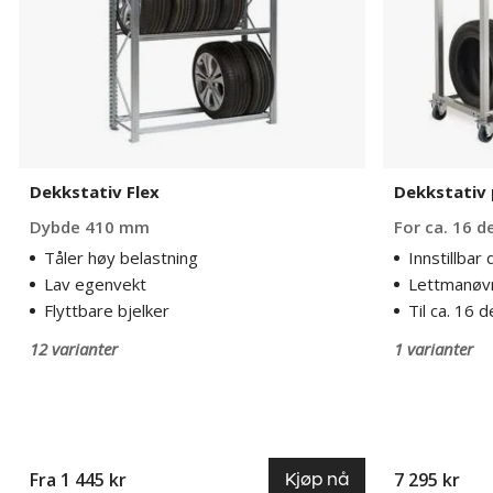
Dekkstativ Flex
Dekkstativ 
Dybde 410 mm
For ca. 16 d
Tåler høy belastning
Innstillbar
Lav egenvekt
Lettmanøv
Flyttbare bjelker
Til ca. 16 d
12 varianter
1 varianter
Fra 1 445 kr
7 295 kr
Kjøp nå