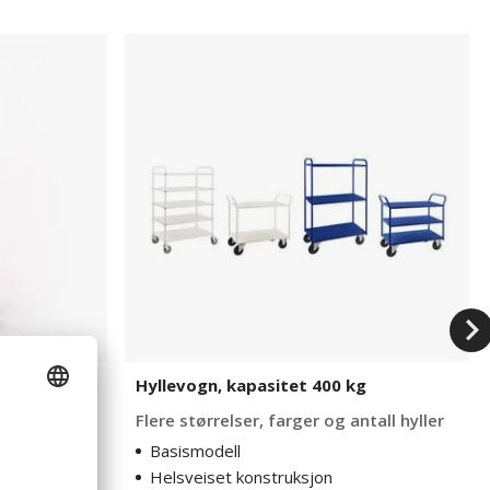
Hyllevogn,
kapasitet
400
kg
tiv Flex
Hyllevogn, kapasitet 400 kg
Flere størrelser, farger og antall hyller
Basismodell
Helsveiset konstruksjon