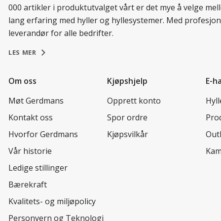
000 artikler i produktutvalget vårt er det mye å velge me
lang erfaring med hyller og hyllesystemer. Med profesjon
leverandør for alle bedrifter.
LES MER
Om oss
Kjøpshjelp
E-h
Møt Gerdmans
Opprett konto
Hyl
Kontakt oss
Spor ordre
Prod
Hvorfor Gerdmans
Kjøpsvilkår
Out
Vår historie
Kam
Ledige stillinger
Bærekraft
Kvalitets- og miljøpolicy
Personvern og Teknologi