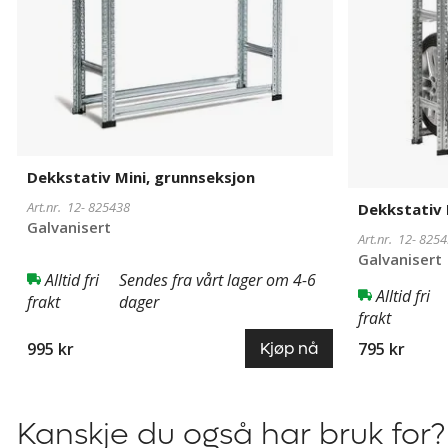
Dekkstativ Mini, grunnseksjon
Art.nr. 12-
825438
Dekkstativ 
Galvanisert
Art.nr. 12-
8254
Galvanisert
Alltid fri
Sendes fra vårt lager om 4-6
Alltid fri
frakt
dager
frakt
995 kr
795 kr
Kjøp nå
Kanskje du også har bruk for?