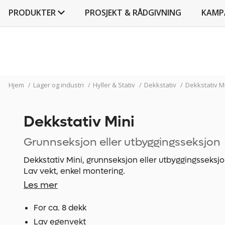
PRODUKTER
PROSJEKT & RÅDGIVNING
KAMP
Hjem
/
Lager og industri
/
Hyller & Stativ
/
Dekkstativ
/
Dekkstativ M
Dekkstativ Mini
Grunnseksjon eller utbyggingsseksjon
Dekkstativ Mini, grunnseksjon eller utbyggingsseksjon.
Lav vekt, enkel montering.
Les mer
For ca. 8 dekk
Lav egenvekt