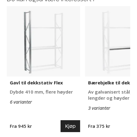
Gavl
Bærebjelke
til
til
dekkstativ
dekkstativ
Flex
Flex
Gavl til dekkstativ Flex
Bærebjelke til dekkst
Dybde 410 mm, flere høyder
Av galvanisert stål, fl
lengder og høyder
6 varianter
3 varianter
Kjøp
Fra 945 kr
Fra 375 kr