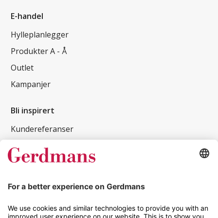
E-handel
Hylleplanlegger
Produkter A - Å
Outlet
Kampanjer
Bli inspirert
Kundereferanser
Magasin
Tips og guider
Kontakt
info@gerdmans.no