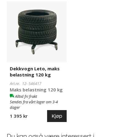
Dekkvogn
546417
Leto,
maks
belastning
120
kg
Dekkvogn Leto, maks
belastning 120 kg
Art.nr. 12-
546417
Maks belastning 120 kg
Alltid fri frakt
Sendes fra vårt lager om 3-4
dager
Kjøp
1 395 kr
Du kan også være interessert i