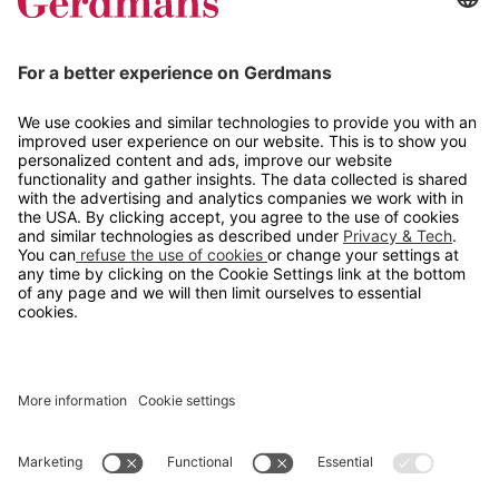
Tips og guider
Kontakt
info@gerdmans.no
67 80 56 20
Åpningstid
Hverdager 08:00-16:00
Copyright © 2026 Gerdmans Innredninger AS. Alle priser er
eksklusive mva.
En bedrift i TAKKT-gruppen
Cookie innstillinger