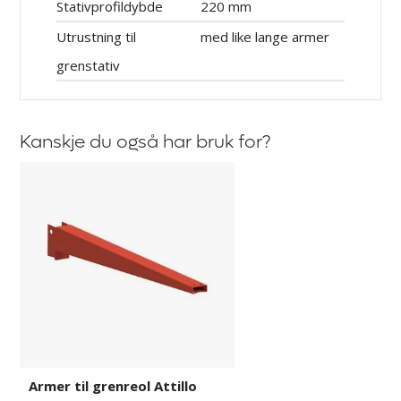
Stativprofildybde
220 mm
Utrustning til
med like lange armer
grenstativ
Kanskje du også har bruk for?
Armer
til
grenreol
Attillo
Armer til grenreol Attillo