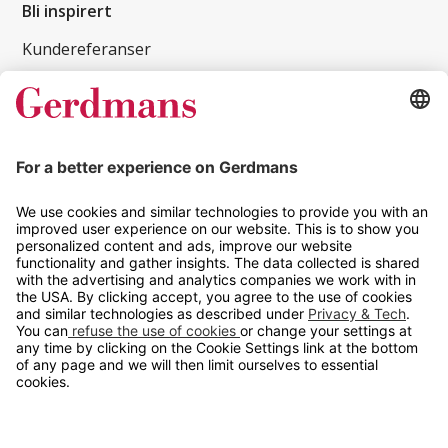
Bli inspirert
Kundereferanser
Magasin
Tips og guider
Kontakt
info@gerdmans.no
67 80 56 20
Åpningstid
Hverdager 08:00-16:00
Copyright © 2026 Gerdmans Innredninger AS. Alle priser er
eksklusive mva.
En bedrift i TAKKT-gruppen