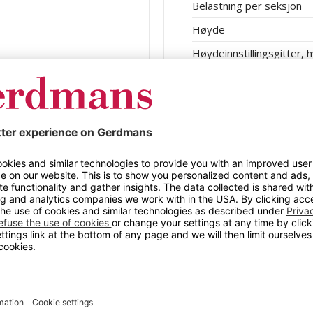
Belastning per seksjon
Høyde
Høydeinnstillingsgitter, h
Hylletype
Konstruksjon
Lagringsnivåer inkl. fot
Lengde
Maks last
Stativavstand
Stativprofilbredde
Stativprofildybde
Utførelse