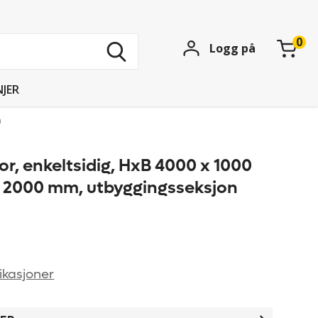
Søk
Logg på
blant
15739
produkter
JER
n
or, enkeltsidig, HxB 4000 x 1000
 2000 mm, utbyggingsseksjon
ikasjoner