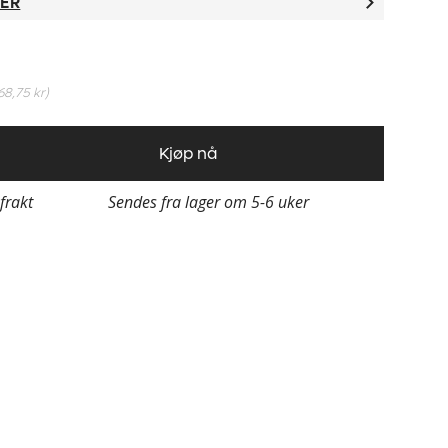
TER
68,75 kr
)
Kjøp nå
 frakt
Sendes fra lager om 5-6 uker