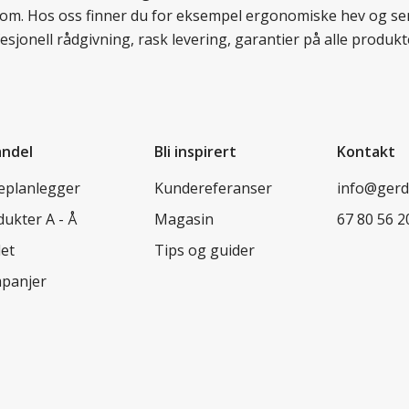
llom. Hos oss finner du for eksempel ergonomiske hev og sen
esjonell rådgivning, rask levering, garantier på alle prod
andel
Bli inspirert
Kontakt
leplanlegger
Kundereferanser
info@ger
ukter A - Å
Magasin
67 80 56 2
let
Tips og guider
panjer