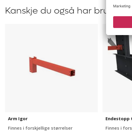
Kanskje du også har bruk for?
Arm
Endestopp
Igor
til
grenreol
Igor
Arm Igor
Endestopp t
Finnes i forskjellige størrelser
Finnes i fors