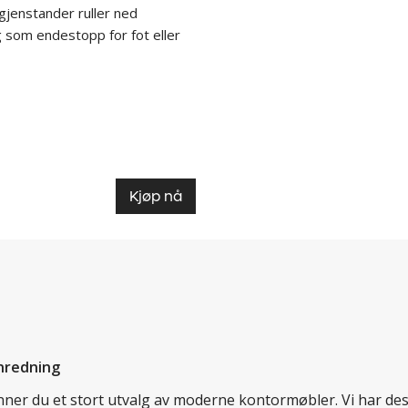
gjenstander ruller ned
g som endestopp for fot eller
Kjøp nå
nredning
finner du et stort utvalg av moderne kontormøbler. Vi har d