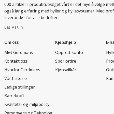
000 artikler i produktutvalget vårt er det mye å velge me
også lang erfaring med hyller og hyllesystemer. Med prof
leverandør for alle bedrifter.
LES MER
Om oss
Kjøpshjelp
E-h
Møt Gerdmans
Opprett konto
Hyl
Kontakt oss
Spor ordre
Prod
Hvorfor Gerdmans
Kjøpsvilkår
Out
Vår historie
Kam
Ledige stillinger
Bærekraft
Kvalitets- og miljøpolicy
Personvern og Teknologi