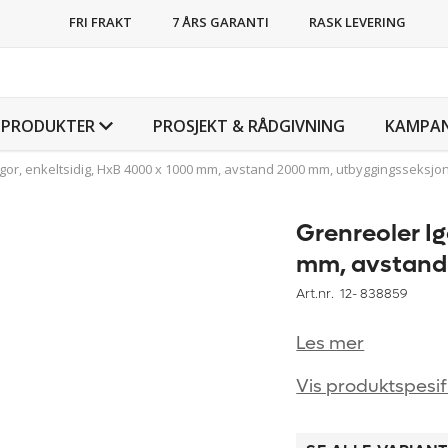
FRI FRAKT
7 ÅRS GARANTI
RASK LEVERING
PRODUKTER
PROSJEKT & RÅDGIVNING
KAMPAN
gor, enkeltsidig, HxB 4000 x 1000 mm, avstand 2000 mm, utbyggingsseksjo
Grenreoler Ig
mm, avstand
Art.nr. 12-
838859
Les mer
Vis produktspesif