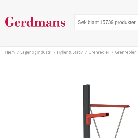
Hjem
/
Lager og industri
/
Hyller & Stativ
/
Grenreoler
/
Grenreoler I