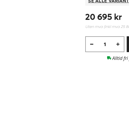
SE ALLE VARIAN
20 695 kr
Uten mva (Inkl mva
25 8
Alltid fri