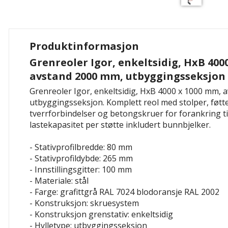
Produktinformasjon
Grenreoler Igor, enkeltsidig, HxB 400
avstand 2000 mm, utbyggingsseksjon
Grenreoler Igor, enkeltsidig, HxB 4000 x 1000 mm,
utbyggingsseksjon. Komplett reol med stolper, føtt
tverrforbindelser og betongskruer for forankring til
lastekapasitet per støtte inkludert bunnbjelker.
- Stativprofilbredde: 80 mm
- Stativprofildybde: 265 mm
- Innstillingsgitter: 100 mm
- Materiale: stål
- Farge: grafittgrå RAL 7024
blodoransje RAL 2002
- Konstruksjon: skruesystem
- Konstruksjon grenstativ: enkeltsidig
- Hylletype: utbyggingsseksjon