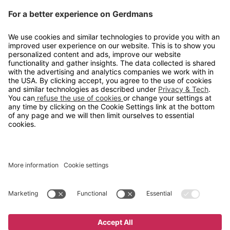
Kontakt
info@gerdmans.no
67 80 56 20
Åpningstid
Hverdager 08:00-16:00
Copyright © 2026 Gerdmans Innredninger AS. Alle priser er
eksklusive mva.
En bedrift i TAKKT-gruppen
Cookie innstillinger
Kjøp nå
375 kr