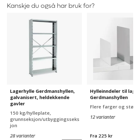
Kanskje du også har bruk for?
Lagerhylle
Hylleinndeler
Gerdmanshyllen,
til
galvanisert,
lagerhylle
heldekkende
Gerdmanshyllen
gavler
Lagerhylle Gerdmanshyllen,
Hylleinndeler til lage
galvanisert, heldekkende
Gerdmanshyllen
gavler
Flere farger og større
150 kg/hylleplate,
12 varianter
grunnseksjon/utbyggingsseks
jon
Fra 225 kr
28 varianter