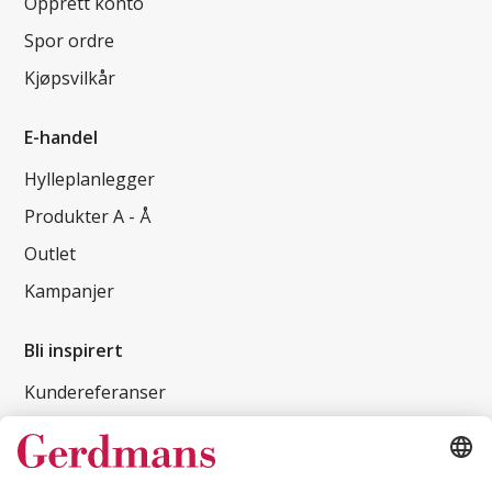
Opprett konto
Spor ordre
Kjøpsvilkår
E-handel
Hylleplanlegger
Produkter A - Å
Outlet
Kampanjer
Bli inspirert
Kundereferanser
Magasin
Tips og guider