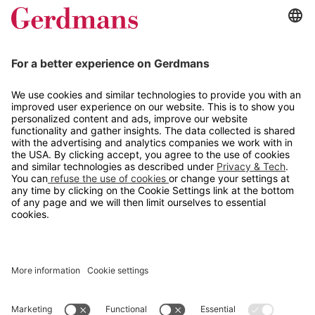
Magasin
Tips og guider
Kontakt
info@gerdmans.no
67 80 56 20
Åpningstid
Hverdager 08:00-16:00
Copyright © 2026 Gerdmans Innredninger AS. Alle priser er
eksklusive mva.
En bedrift i TAKKT-gruppen
Cookie innstillinger