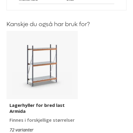
Kanskje du også har bruk for?
Lagerhyller
for
bred
last
Armida
Lagerhyller for bred last
Armida
Finnes i forskjellige størrelser
72 varianter