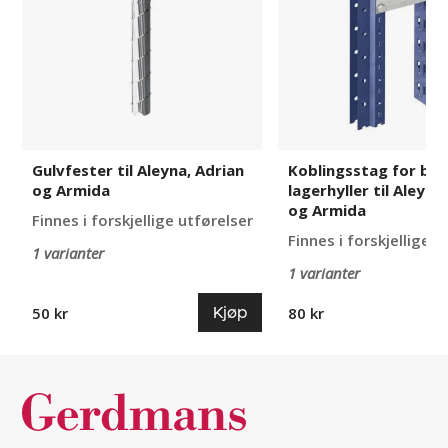
Adrian
lagerhyller
og
til
Armida
Aleyna,
Adrian
og
Armida
Gulvfester til Aleyna, Adrian
Koblingsstag for br
og Armida
lagerhyller til Aleyna
og Armida
Finnes i forskjellige utførelser
Finnes i forskjellige u
1 varianter
1 varianter
Kjøp
50 kr
80 kr