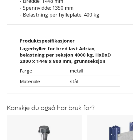
- Bredde: 1448 mm
- Spennvidde: 1350 mm
- Belastning per hylleplate: 400 kg
Produktspesifikasjoner
Lagerhyller for bred last Adrian,
belastning per seksjon 4000 kg, HxBxD
2000 x 1448 x 800 mm, grunnseksjon
Farge
metall
Materiale
stål
Kanskje du også har bruk for?
Gulvfester
Koblingsstag
til
for
Aleyna,
brede