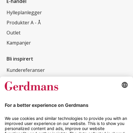
E-handel
Hylleplanlegger
Produkter A - Å
Outlet
Kampanjer
Bli inspirert
Kundereferanser
Magasin
Tips og guider
Kontakt
info@gerdmans.no
67 80 56 20