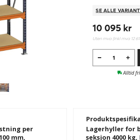
SE ALLE VARIAN
10 095 kr
Uten mva (Inkl mva
12 61
Alltid fr
Produktspesifik
astning per
Lagerhyller for 
1100 mm,
seksjon 4000 kg,