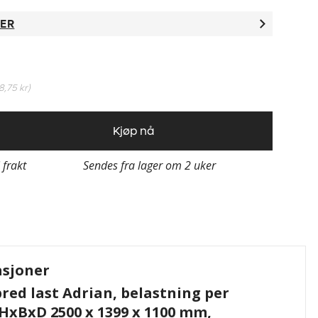
TER
8,75 kr
)
Kjøp nå
i frakt
Sendes fra lager om 2 uker
asjoner
bred last Adrian, belastning per
 HxBxD 2500 x 1399 x 1100 mm,