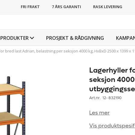
FRI FRAKT
7 ÅRS GARANTI
RASK LEVERING
PRODUKTER
PROSJEKT & RÅDGIVNING
KAMPAN
for bred last Adrian, belastning per seksjon 4000 kg, HxBxD 2500 x 1399 x
Lagerhyller f
seksjon 4000
utbyggingsse
Art.nr. 12-
832190
Les mer
Vis produktspesif