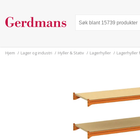
Hjem
/
Lager og industri
/
Hyller & Stativ
/
Lagerhyller
/
Lagerhyller 