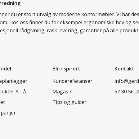
nredning
finner du et stort utvalg av moderne kontormøbler. Vi har d
llom. Hos oss finner du for eksempel ergonomiske hev og sen
esjonell rådgivning, rask levering, garantier på alle prod
andel
Bli inspirert
Kontakt
leplanlegger
Kundereferanser
info@ger
ukter A - Å
Magasin
67 80 56 2
let
Tips og guider
panjer