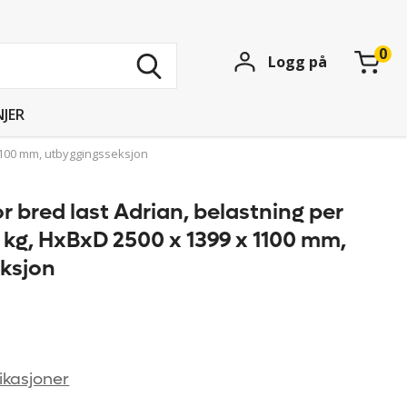
Søk
Logg på
blant
15739
produkter
JER
 1100 mm, utbyggingsseksjon
or bred last Adrian, belastning per
 kg, HxBxD 2500 x 1399 x 1100 mm,
ksjon
ikasjoner