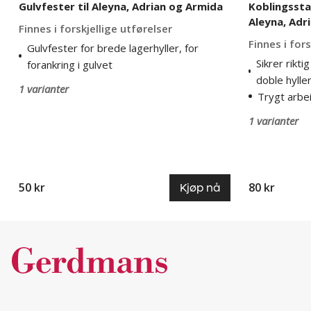
Gulvfester til Aleyna, Adrian og Armida
Koblingsstag
Aleyna, Adr
Finnes i forskjellige utførelser
Finnes i fors
Gulvfester for brede lagerhyller, for
Sikrer rikti
forankring i gulvet
doble hylle
1 varianter
Trygt arbei
1 varianter
50 kr
80 kr
Kjøp nå