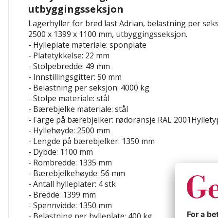
utbyggingsseksjon
Lagerhyller for bred last Adrian, belastning per se
2500 x 1399 x 1100 mm, utbyggingsseksjon.
- Hylleplate materiale: sponplate
- Platetykkelse: 22 mm
- Stolpebredde: 49 mm
- Innstillingsgitter: 50 mm
- Belastning per seksjon: 4000 kg
- Stolpe materiale: stål
- Bærebjelke materiale: stål
- Farge på bærebjelker: rødoransje RAL 2001Hyllet
- Hyllehøyde: 2500 mm
- Lengde på bærebjelker: 1350 mm
- Dybde: 1100 mm
- Rombredde: 1335 mm
- Bærebjelkehøyde: 56 mm
- Antall hylleplater: 4 stk
- Bredde: 1399 mm
- Spennvidde: 1350 mm
- Belastning per hylleplate: 400 kg