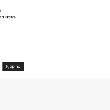
er
ed ekstra
Kjøp nå