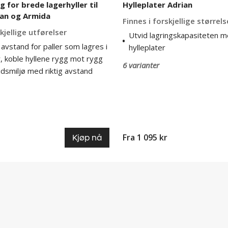
 for brede lagerhyller til
Hylleplater Adrian
ian og Armida
Finnes i forskjellige størrels
kjellige utførelser
Utvid lagringskapasiteten m
g avstand for paller som lagres i
hylleplater
r, koble hyllene rygg mot rygg
6 varianter
dsmiljø med riktig avstand
Fra 1 095 kr
Kjøp nå