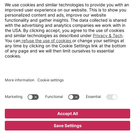
info@gerdmans.no
67 80 56 20
Åpningstid
Hverdager 08:00-16:00
Copyright © 2026 Gerdmans Innredninger AS. Alle priser er
eksklusive mva.
En bedrift i TAKKT-gruppen
Cookie innstillinger
Kjøp nå
9 695 kr