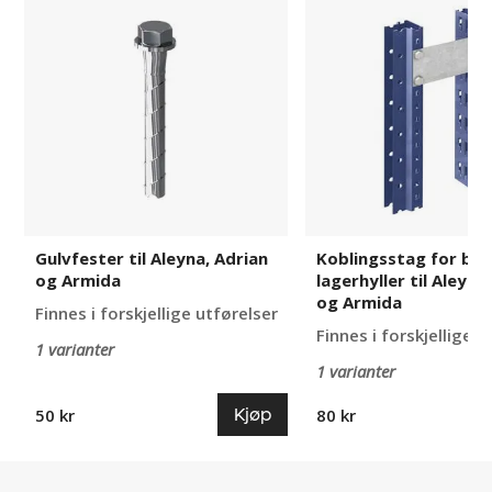
til
for
Aleyna,
brede
Adrian
lagerhyller
og
til
Armida
Aleyna,
Adrian
og
Armida
Gulvfester til Aleyna, Adrian
Koblingsstag for br
og Armida
lagerhyller til Aleyna
og Armida
Finnes i forskjellige utførelser
Finnes i forskjellige u
1 varianter
1 varianter
Kjøp
50 kr
80 kr