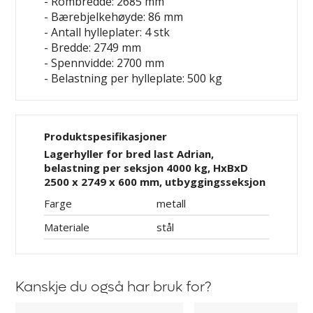
- Rombredde: 2685 mm
- Bærebjelkehøyde: 86 mm
- Antall hylleplater: 4 stk
- Bredde: 2749 mm
- Spennvidde: 2700 mm
- Belastning per hylleplate: 500 kg
Produktspesifikasjoner
Lagerhyller for bred last Adrian,
belastning per seksjon 4000 kg, HxBxD
2500 x 2749 x 600 mm, utbyggingsseksjon
Farge
metall
Materiale
stål
Kanskje du også har bruk for?
Gulvfester
Koblingsstag