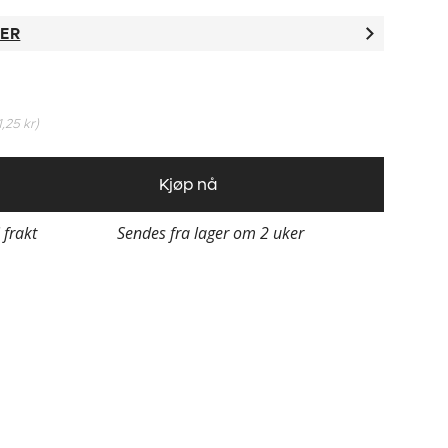
TER
1,25 kr
)
Kjøp nå
i frakt
Sendes fra lager om 2 uker