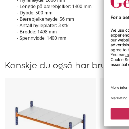
- Hyllehøyde: 2000 mm
- Lengde på bærebjelker: 1400 mm
- Dybde: 500 mm
- Bærebjelkehøyde: 56 mm
- Antall hylleplater: 3 stk
- Bredde: 1498 mm
- Spennvidde: 1400 mm
Kanskje du også har bruk for?
Hylleplater
Gulvfester
for
til
brede
Aleyna,
lagerhyller
Adrian
Aleyna
og
Armida