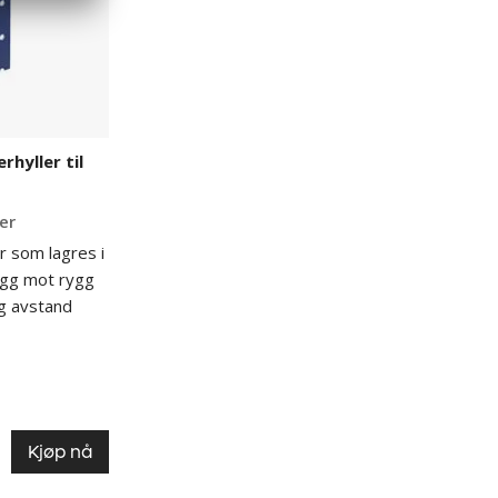
rhyller til
ser
er som lagres i
rygg mot rygg
ig avstand
Kjøp nå