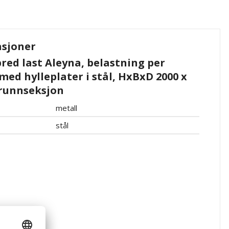
asjoner
bred last Aleyna, belastning per
med hylleplater i stål, HxBxD 2000 x
grunnseksjon
metall
stål