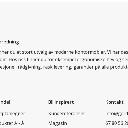
nredning
finner du et stort utvalg av moderne kontormøbler. Vi har d
llom. Hos oss finner du for eksempel ergonomiske hev og sen
esjonell rådgivning, rask levering, garantier på alle prod
andel
Bli inspirert
Kontakt
leplanlegger
Kundereferanser
info@ger
ukter A - Å
Magasin
67 80 56 2