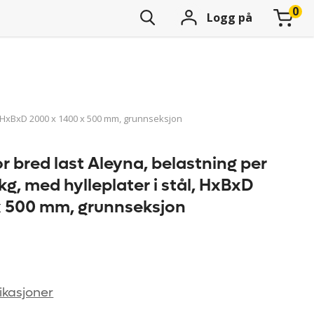
Logg på
ål, HxBxD 2000 x 1400 x 500 mm, grunnseksjon
or bred last Aleyna, belastning per
kg, med hylleplater i stål, HxBxD
x 500 mm, grunnseksjon
ikasjoner