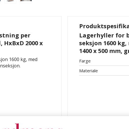
Produktspesifik
astning per
Lagerhyller for 
l, HxBxD 2000 x
seksjon 1600 kg, 
1400 x 500 mm, 
ksjon 1600 kg, med
Farge
nnseksjon.
Materiale
ype: grunnseksjon