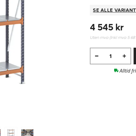
SE ALLE VARIAN
4 545 kr
Uten mva (Inkl mva
5 68
Alltid fr