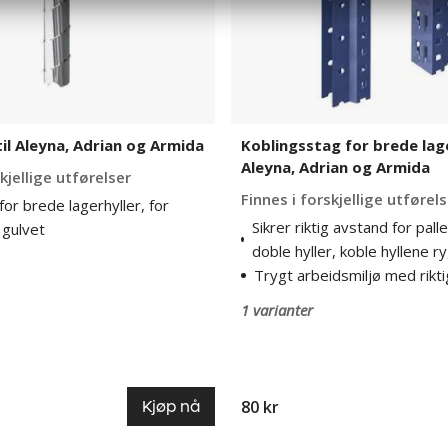
og
Armida
til Aleyna, Adrian og Armida
Koblingsstag for brede lage
Aleyna, Adrian og Armida
kjellige utførelser
Finnes i forskjellige utførel
for brede lagerhyller, for
Sikrer riktig avstand for pall
 gulvet
doble hyller, koble hyllene 
Trygt arbeidsmiljø med rikt
1 varianter
80 kr
Kjøp nå