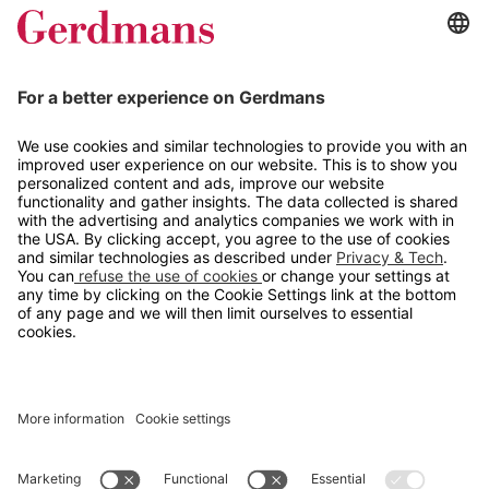
Magasin
Tips og guider
Kontakt
info@gerdmans.no
67 80 56 20
Åpningstid
Hverdager 08:00-16:00
Copyright © 2026 Gerdmans Innredninger AS. Alle priser er
eksklusive mva.
En bedrift i TAKKT-gruppen
Cookie innstillinger