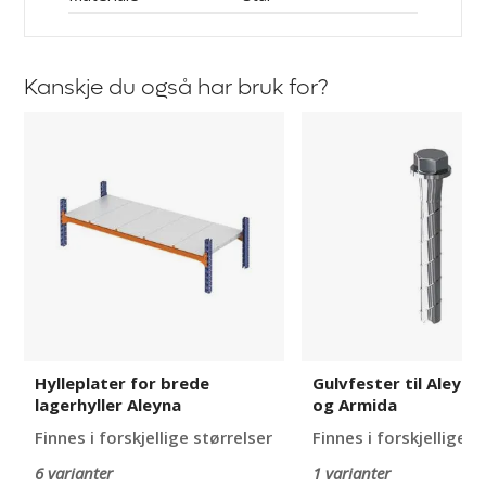
Kanskje du også har bruk for?
Hylleplater
Gulvfester
for
til
brede
Aleyna,
lagerhyller
Adrian
Aleyna
og
Armida
Hylleplater for brede
Gulvfester til Aleyna
lagerhyller Aleyna
og Armida
Finnes i forskjellige størrelser
Finnes i forskjellige u
6 varianter
1 varianter