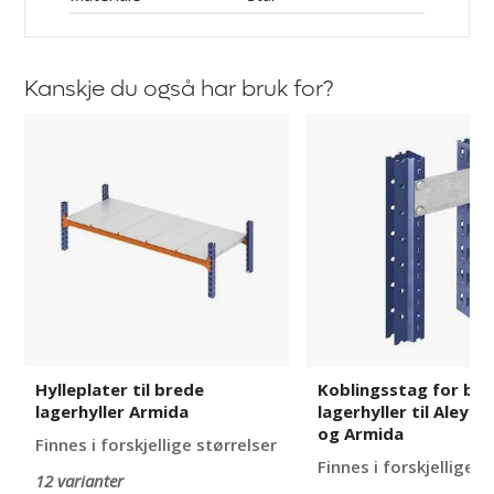
Kanskje du også har bruk for?
Hylleplater
Koblingsstag
til
for
brede
brede
lagerhyller
lagerhyller
Armida
til
Aleyna,
Adrian
og
Armida
Hylleplater til brede
Koblingsstag for br
lagerhyller Armida
lagerhyller til Aleyna
og Armida
Finnes i forskjellige størrelser
Finnes i forskjellige u
12 varianter