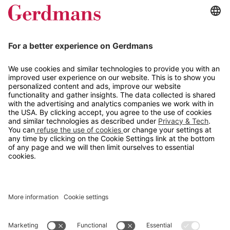
Magasin
Tips og guider
Kontakt
info@gerdmans.no
67 80 56 20
Åpningstid
Hverdager 08:00-16:00
Copyright © 2026 Gerdmans Innredninger AS. Alle priser er
eksklusive mva.
En bedrift i TAKKT-gruppen
Cookie innstillinger