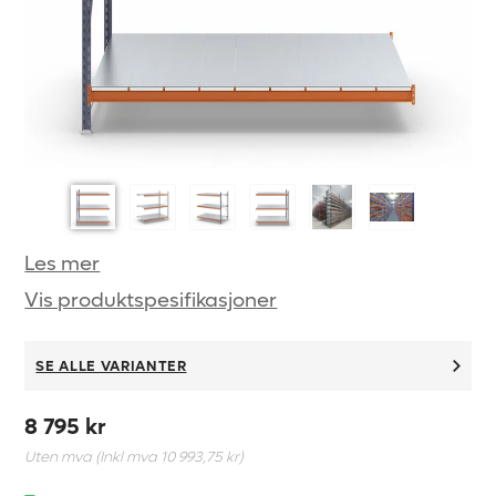
Les mer
Vis produktspesifikasjoner
SE ALLE VARIANTER
8 795 kr
Uten mva (Inkl mva
10 993,75 kr
)