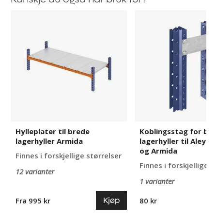
Hylleplater
Koblingsstag
til
for
brede
brede
lagerhyller
lagerhyller
Armida
til
Aleyna,
Adrian
og
Armida
Hylleplater til brede
Koblingsstag for br
lagerhyller Armida
lagerhyller til Aleyna
og Armida
Finnes i forskjellige størrelser
Finnes i forskjellige u
12 varianter
1 varianter
Kjøp
Fra 995 kr
80 kr