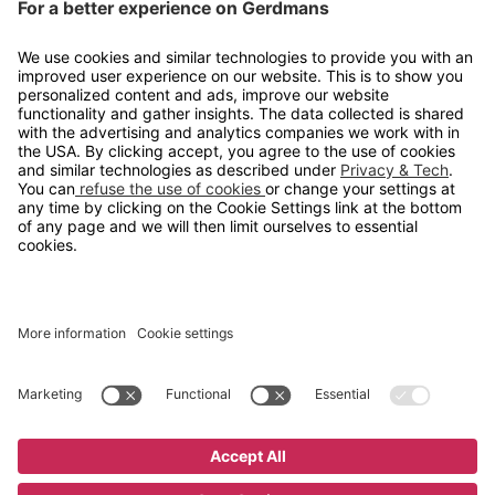
Kontakt
info@gerdmans.no
67 80 56 20
Åpningstid
Hverdager 08:00-16:00
Copyright © 2026 Gerdmans Innredninger AS. Alle priser er
eksklusive mva.
En bedrift i TAKKT-gruppen
Cookie innstillinger
Kjøp nå
10 095 kr