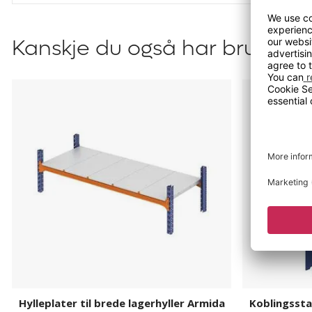
Kanskje du også har bruk for?
Hylleplater
Koblingsst
til
for
brede
brede
lagerhyller
lagerhyller
Armida
til
Aleyna,
Adrian
og
Armida
Hylleplater til brede lagerhyller Armida
Koblingsstag