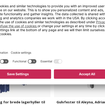
ag
Gulvfester
til
Aleyna,
Adrian
og
Armida
 for brede lagerhyller til
Gulvfester til Aleyna, Adri