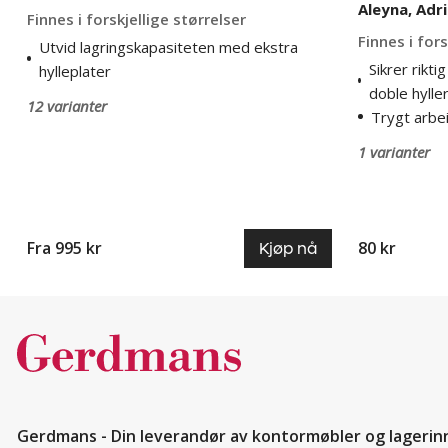
Aleyna, Adr
Finnes i forskjellige størrelser
Finnes i fors
Utvid lagringskapasiteten med ekstra
Sikrer rikti
hylleplater
doble hylle
12 varianter
Trygt arbei
1 varianter
Fra 995 kr
80 kr
Kjøp nå
Gerdmans - Din leverandør av kontormøbler og lagerin