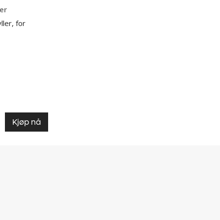
ser
ler, for
Kjøp nå