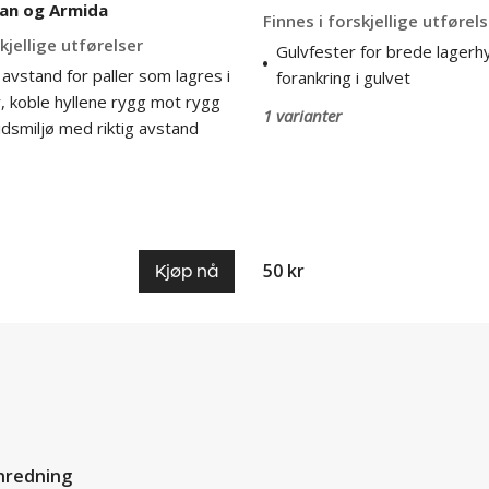
ian og Armida
Finnes i forskjellige utførel
kjellige utførelser
Gulvfester for brede lagerhyl
g avstand for paller som lagres i
forankring i gulvet
r, koble hyllene rygg mot rygg
1 varianter
dsmiljø med riktig avstand
50 kr
Kjøp nå
nredning