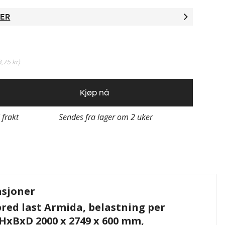
TER
3,75 kr
)
Kjøp nå
i frakt
Sendes fra lager om 2 uker
asjoner
bred last Armida, belastning per
 HxBxD 2000 x 2749 x 600 mm,