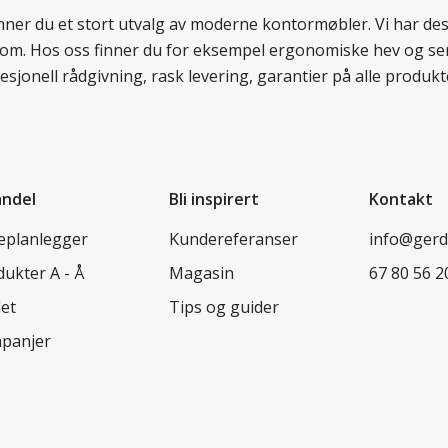
finner du et stort utvalg av moderne kontormøbler. Vi har d
llom. Hos oss finner du for eksempel ergonomiske hev og sen
esjonell rådgivning, rask levering, garantier på alle prod
andel
Bli inspirert
Kontakt
leplanlegger
Kundereferanser
info@ger
ukter A - Å
Magasin
67 80 56 2
let
Tips og guider
panjer