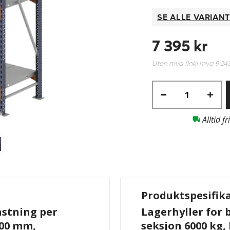
SE ALLE VARIAN
7 395 kr
Uten mva (Inkl mva
9 24
Alltid fr
Produktspesifik
astning per
Lagerhyller for 
600 mm,
seksjon 6000 kg,