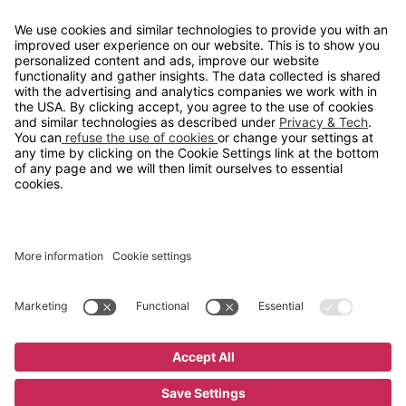
info@gerdmans.no
67 80 56 20
Åpningstid
Hverdager 08:00-16:00
Copyright © 2026 Gerdmans Innredninger AS. Alle priser er
eksklusive mva.
En bedrift i TAKKT-gruppen
Cookie innstillinger
Kjøp nå
14 195 kr