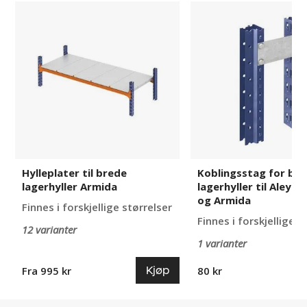
Hylleplater
Koblingsstag
til
for
brede
brede
lagerhyller
lagerhyller
Armida
til
Aleyna,
Adrian
og
Armida
Hylleplater til brede
Koblingsstag for br
lagerhyller Armida
lagerhyller til Aleyna
og Armida
Finnes i forskjellige størrelser
Finnes i forskjellige u
12 varianter
1 varianter
Kjøp
Fra 995 kr
80 kr