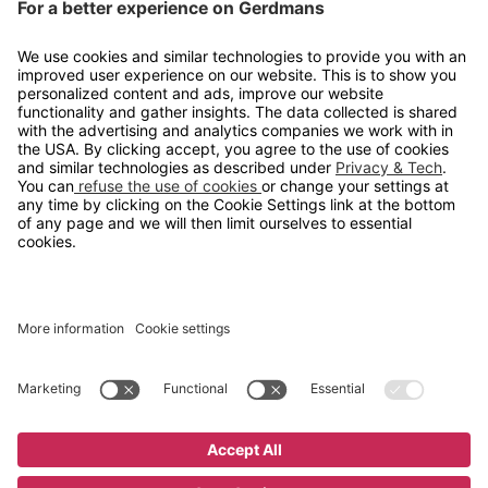
Kontakt
info@gerdmans.no
67 80 56 20
Åpningstid
Hverdager 08:00-16:00
Copyright © 2026 Gerdmans Innredninger AS. Alle priser er
eksklusive mva.
En bedrift i TAKKT-gruppen
Cookie innstillinger
Kjøp nå
15 195 kr