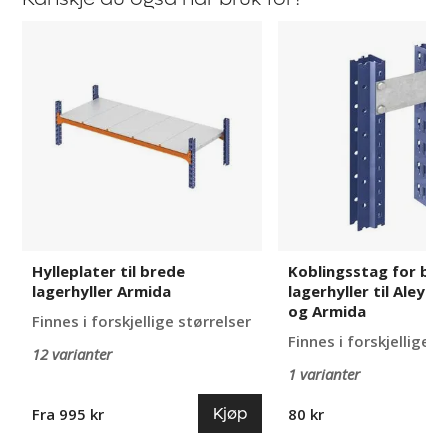
Hylleplater
Koblingsstag
til
for
brede
brede
lagerhyller
lagerhyller
Armida
til
Aleyna,
Adrian
og
Armida
Hylleplater til brede
Koblingsstag for br
lagerhyller Armida
lagerhyller til Aleyna
og Armida
Finnes i forskjellige størrelser
Finnes i forskjellige u
12 varianter
1 varianter
Kjøp
Fra 995 kr
80 kr