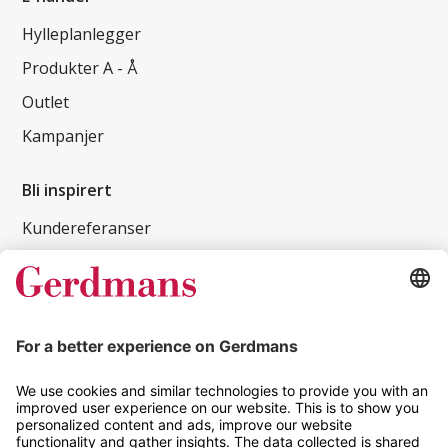
Hylleplanlegger
Produkter A - Å
Outlet
Kampanjer
Bli inspirert
Kundereferanser
Magasin
Tips og guider
Kontakt
info@gerdmans.no
67 80 56 20