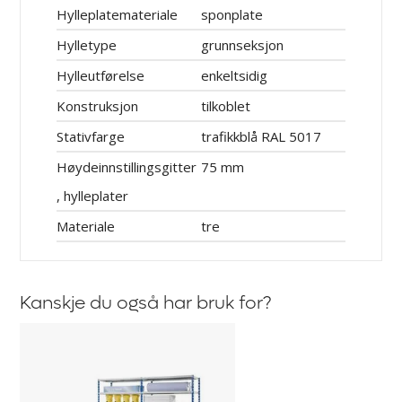
Hylleplatemateriale
sponplate
Hylletype
grunnseksjon
Hylleutførelse
enkeltsidig
Konstruksjon
tilkoblet
Stativfarge
trafikkblå RAL 5017
Høydeinnstillingsgitter
75 mm
, hylleplater
Materiale
tre
Kanskje du også har bruk for?
Hylleplater
av
sponplate,
2-