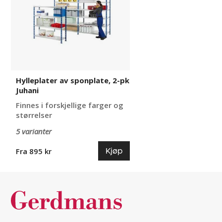
pk
Juhani
Hylleplater av sponplate, 2-pk
Juhani
Finnes i forskjellige farger og
størrelser
5 varianter
Kjøp
Fra 895 kr