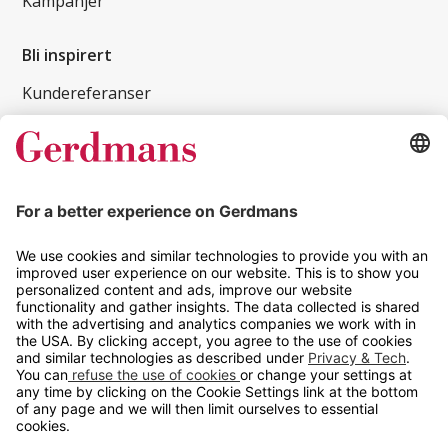
Kampanjer
Bli inspirert
Kundereferanser
Magasin
Tips og guider
Kontakt
info@gerdmans.no
67 80 56 20
Åpningstid
Hverdager 08:00-16:00