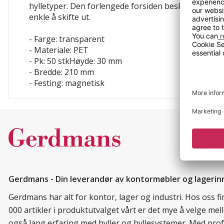
hylletyper. Den forlengede forsiden beskytter etike
enkle å skifte ut.
- Farge: transparent
- Materiale: PET
- Pk: 50 stkHøyde: 30 mm
- Bredde: 210 mm
- Festing: magnetisk
Gerdmans - Din leverandør av kontormøbler og lagerin
Gerdmans har alt for kontor, lager og industri. Hos oss 
000 artikler i produktutvalget vårt er det mye å velge me
også lang erfaring med hyller og hyllesystemer. Med prof