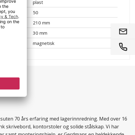
plast
50
210 mm
30 mm
magnetisk
essuten 70 års erfaring med lagerinnredning. Med over 16
k skrivebord, kontorstoler og solide stålskap. Vi har
ukter samt monteringshjelp, er Gerdmans en heldekkende