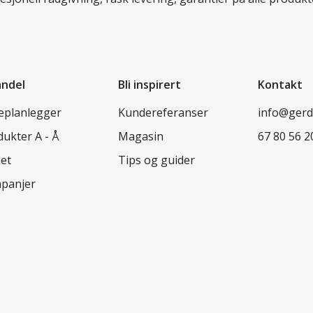
andel
Bli inspirert
Kontakt
leplanlegger
Kundereferanser
info@ger
ukter A - Å
Magasin
67 80 56 2
let
Tips og guider
panjer