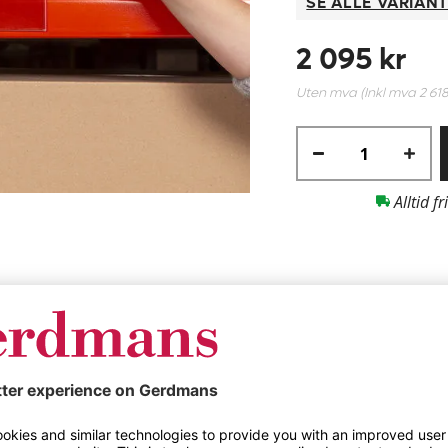
SE ALLE VARIAN
2 095 kr
Uten mva (Inkl mva
2 618
Alltid fr
Produktspesifik
 50-pk, BxH 210 x
Etikettholder Els
30 mm, magneti
10 x 30 mm, magnetisk.
Farge
g av forskjellige