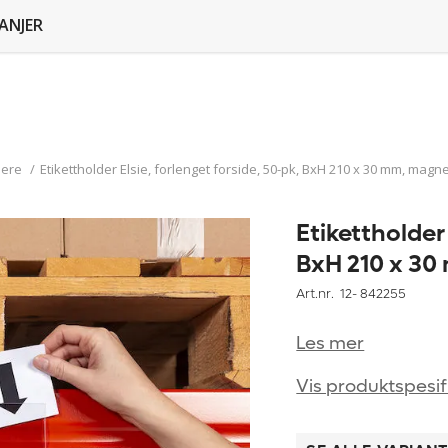
ANJER
dere
/
Etikettholder Elsie, forlenget forside, 50-pk, BxH 210 x 30 mm, magne
Etikettholder 
BxH 210 x 30
Art.nr. 12-
842255
Les mer
Vis produktspesif