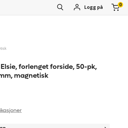
Logg på
tisk
Elsie, forlenget forside, 50-pk,
 mm, magnetisk
ikasjoner