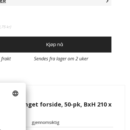
TER
,75 kr
)
Kjøp nå
i frakt
Sendes fra lager om 2 uker
asjoner
ie, forlenget forside, 50-pk, BxH 210 x
sk
gjennomsiktig