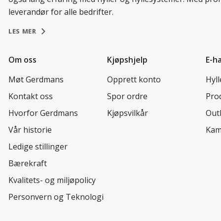
leverandør for alle bedrifter.
LES MER
Om oss
Kjøpshjelp
E-h
Møt Gerdmans
Opprett konto
Hyl
Kontakt oss
Spor ordre
Prod
Hvorfor Gerdmans
Kjøpsvilkår
Out
Vår historie
Kam
Ledige stillinger
Bærekraft
Kvalitets- og miljøpolicy
Personvern og Teknologi