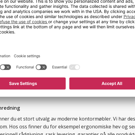
Materiale
ttene godt og gjør dem
Antall per pakke
Bredde
Høyde
Utførelse
nredning
finner du et stort utvalg av moderne kontormøbler. Vi har d
llom. Hos oss finner du for eksempel ergonomiske hev og sen
esjonell rådgivning, rask levering, garantier på alle prod