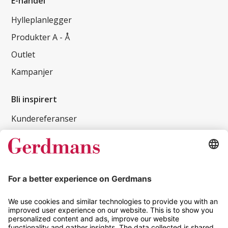
E-handel
Hylleplanlegger
Produkter A - Å
Outlet
Kampanjer
Bli inspirert
Kundereferanser
Magasin
Tips og guider
Kontakt
info@gerdmans.no
67 80 56 20