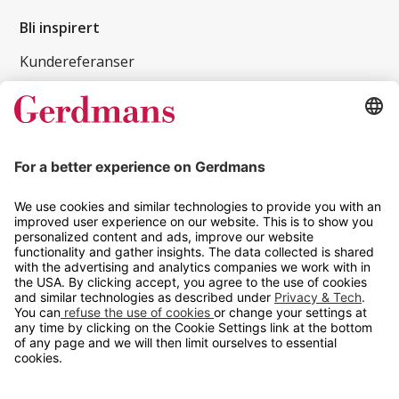
Bli inspirert
Kundereferanser
Magasin
Tips og guider
Kontakt
info@gerdmans.no
67 80 56 20
Åpningstid
Hverdager 08:00-16:00
Copyright © 2026 Gerdmans Innredninger AS. Alle priser er