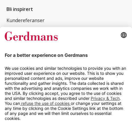
Bli inspirert
Kundereferanser
Magasin
Tips og guider
Kontakt
info@gerdmans.no
67 80 56 20
Åpningstid
Hverdager 08:00-16:00
Copyright © 2026 Gerdmans Innredninger AS. Alle priser er