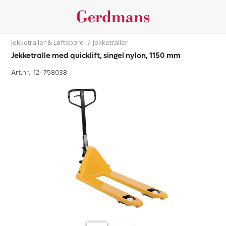
Jekketraller & Løftebord
/
Jekketraller
Jekketralle med quicklift, singel nylon, 1150 mm
Art.nr. 12-
758038