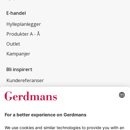
E-handel
Hylleplanlegger
Produkter A - Å
Outlet
Kampanjer
Bli inspirert
Kundereferanser
Magasin
Tips og guider
Kontakt
info@gerdmans.no