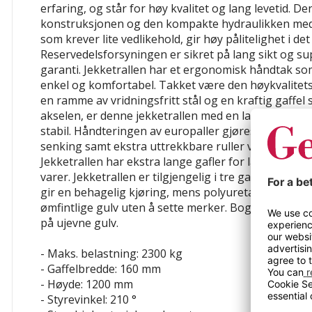
erfaring, og står for høy kvalitet og lang levetid. 
konstruksjonen og den kompakte hydraulikken med
som krever lite vedlikehold, gir høy pålitelighet i det
Reservedelsforsyningen er sikret på lang sikt og su
garanti. Jekketrallen har et ergonomisk håndtak s
enkel og komfortabel. Takket være den høykvalite
en ramme av vridningsfritt stål og en kraftig gaffel
akselen, er denne jekketrallen med en lastekapasit
stabil. Håndteringen av europaller gjøres enklere m
senking samt ekstra uttrekkbare ruller ved gaffelsp
Jekketrallen har ekstra lange gafler for lasting av le
varer. Jekketrallen er tilgjengelig i tre gaffellengde
gir en behagelig kjøring, mens polyuretanhjulene er
ømfintlige gulv uten å sette merker. Boggihjul gjør 
på ujevne gulv.
- Maks. belastning: 2300 kg
- Gaffelbredde: 160 mm
- Høyde: 1200 mm
- Styrevinkel: 210 °