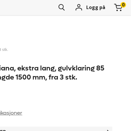
Logg på
 stk.
iana, ekstra lang, gulvklaring 85
gde 1500 mm, fra 3 stk.
ikasjoner