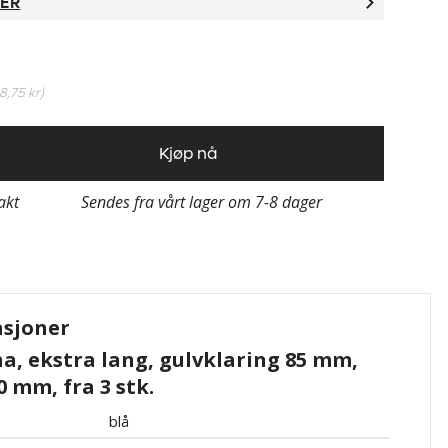
TER
18,75 kr
)
Kjøp nå
rakt
Sendes fra vårt lager om 7-8 dager
asjoner
na, ekstra lang, gulvklaring 85 mm,
0 mm, fra 3 stk.
blå