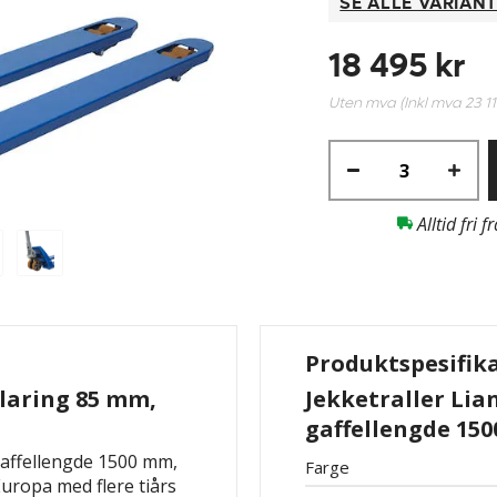
SE ALLE VARIAN
18 495 kr
Uten mva (Inkl mva
23 1
Alltid fri f
Produktspesifik
klaring 85 mm,
Jekketraller Lia
gaffellengde 150
 gaffellengde 1500 mm,
Farge
 Europa med flere tiårs