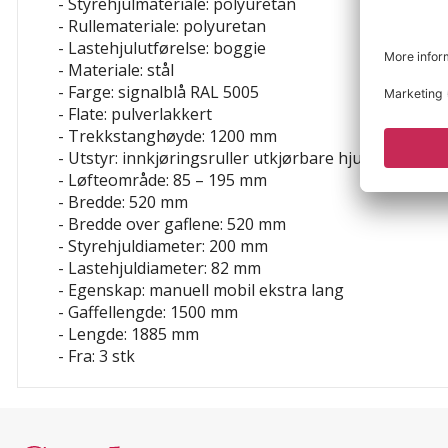
- Styrehjulmateriale: polyuretan
- Rullemateriale: polyuretan
- Lastehjulutførelse: boggie
- Materiale: stål
- Farge: signalblå RAL 5005
- Flate: pulverlakkert
- Trekkstanghøyde: 1200 mm
- Utstyr: innkjøringsruller
utkjørbare hjul
- Løfteområde: 85 – 195 mm
- Bredde: 520 mm
- Bredde over gaflene: 520 mm
- Styrehjuldiameter: 200 mm
- Lastehjuldiameter: 82 mm
- Egenskap: manuell
mobil
ekstra lang
- Gaffellengde: 1500 mm
- Lengde: 1885 mm
- Fra: 3 stk