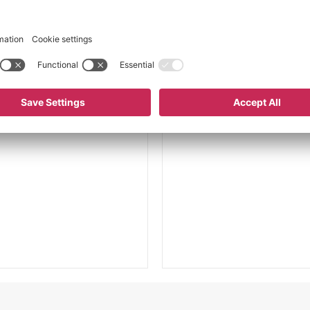
Lastehjulutførelse
Løfteområde
Rullemateriale
Styrehjulbredde
Utstyr
Flate