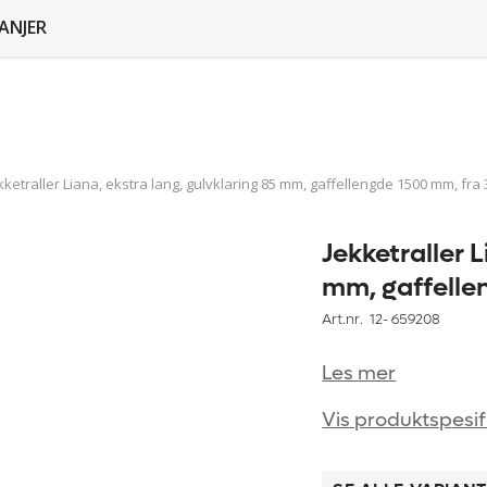
ANJER
kketraller Liana, ekstra lang, gulvklaring 85 mm, gaffellengde 1500 mm, fra 3
Jekketraller L
mm, gaffellen
Art.nr. 12-
659208
Les mer
Vis produktspesif