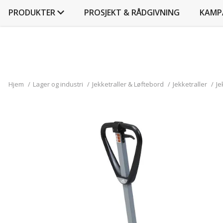
PRODUKTER
PROSJEKT & RÅDGIVNING
KAMP
Hjem
/
Lager og industri
/
Jekketraller & Løftebord
/
Jekketraller
/
Je