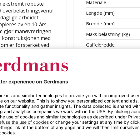
Materiale
Den ekstremt robuste
 overbelastningsventil
Lengde (mm)
 daglige arbeidet.
Bredde (mm)
ppleres av en 10-års
om gjør manøvreringen
Maks belastning (kg)
ts konstruksjonen med
 som er forsterket ved
Gaffelbredde
et på 2300 kg svært
Høyde
ed trinnløs og følsom
issene.
Styrehjulmateriale
ngre paller eller større
Styrevinkel
r. Hjulene med kulelager
 egnet for kjøring på
Bredde over gaflene
det også mulig å kjøre
Trekkstanghøyde
Egenskap
Gaffellengde
Lastehjuldiameter