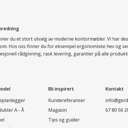
nredning
finner du et stort utvalg av moderne kontormøbler. Vi har d
llom. Hos oss finner du for eksempel ergonomiske hev og sen
esjonell rådgivning, rask levering, garantier på alle prod
andel
Bli inspirert
Kontakt
leplanlegger
Kundereferanser
info@ger
ukter A - Å
Magasin
67 80 56 2
let
Tips og guider