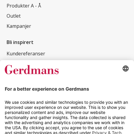
Produkter A - Å
Outlet
Kampanjer
Bli inspirert
Kundereferanser
Magasin
Tips og guider
Kontakt
info@gerdmans.no
67 80 56 20
Åpningstid