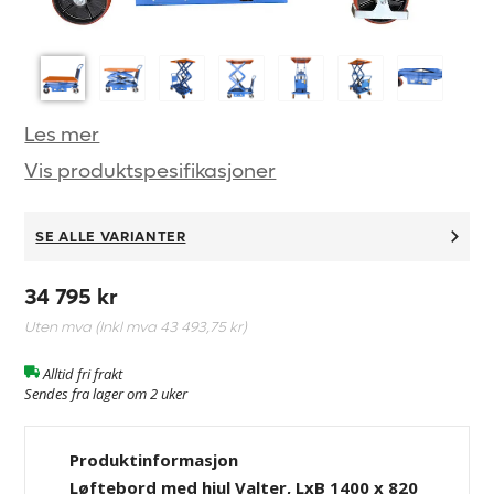
Les mer
Vis produktspesifikasjoner
SE ALLE VARIANTER
34 795 kr
Uten mva (Inkl mva
43 493,75 kr
)
Alltid fri frakt
Sendes fra lager om 2 uker
Produktinformasjon
Løftebord med hjul Valter, LxB 1400 x 820