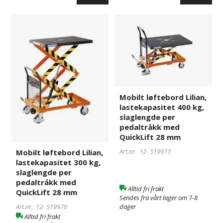
Mobilt
519976
Mobilt
519973
løftebord
løftebord
Lilian,
Lilian,
lastekapasitet
lastekapasitet
300
400
kg,
kg,
slaglengde
slaglengde
per
per
Mobilt løftebord Lilian,
pedaltråkk
pedaltråkk
lastekapasitet 400 kg,
slaglengde per
med
med
pedaltråkk med
QuickLift
QuickLift
QuickLift 28 mm
28
28
mm
mm
Art.nr. 12-
519973
Mobilt løftebord Lilian,
lastekapasitet 300 kg,
slaglengde per
pedaltråkk med
Alltid fri frakt
QuickLift 28 mm
Sendes fra vårt lager om 7-8
Art.nr. 12-
519976
dager
Alltid fri frakt