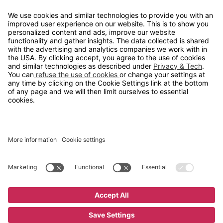
info@gerdmans.no
67 80 56 20
Åpningstid
Hverdager 08:00-16:00
Copyright © 2026 Gerdmans Innredninger AS. Alle priser er
eksklusive mva.
En bedrift i TAKKT-gruppen
Cookie innstillinger
;