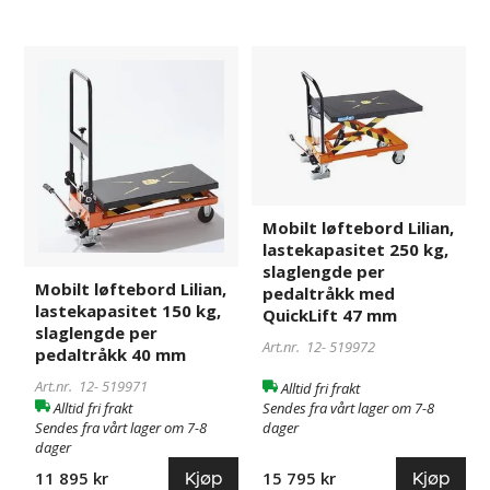
Mobilt
519971
Mobilt
519972
løftebord
løftebord
Lilian,
Lilian,
lastekapasitet
lastekapasitet
150
250
kg,
kg,
slaglengde
slaglengde
per
per
Mobilt løftebord Lilian,
pedaltråkk
pedaltråkk
lastekapasitet 250 kg,
slaglengde per
40
med
Mobilt løftebord Lilian,
pedaltråkk med
mm
QuickLift
lastekapasitet 150 kg,
QuickLift 47 mm
47
slaglengde per
mm
Art.nr. 12-
519972
pedaltråkk 40 mm
Art.nr. 12-
519971
Alltid fri frakt
Alltid fri frakt
Sendes fra vårt lager om 7-8
Sendes fra vårt lager om 7-8
dager
dager
Kjøp
Kjøp
15 795 kr
11 895 kr