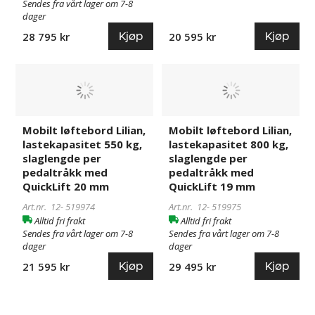
Sendes fra vårt lager om 7-8
dager
Kjøp
Kjøp
28 795 kr
20 595 kr
Mobilt
519974
Mobilt
519975
løftebord
løftebord
Lilian,
Lilian,
lastekapasitet
lastekapasitet
Mobilt løftebord Lilian,
Mobilt løftebord Lilian,
550
800
lastekapasitet 550 kg,
lastekapasitet 800 kg,
kg,
kg,
slaglengde per
slaglengde per
slaglengde
slaglengde
pedaltråkk med
pedaltråkk med
per
per
QuickLift 20 mm
QuickLift 19 mm
pedaltråkk
pedaltråkk
Art.nr. 12-
519974
Art.nr. 12-
519975
med
med
Alltid fri frakt
Alltid fri frakt
QuickLift
QuickLift
Sendes fra vårt lager om 7-8
Sendes fra vårt lager om 7-8
20
19
dager
dager
mm
mm
Kjøp
Kjøp
21 595 kr
29 495 kr