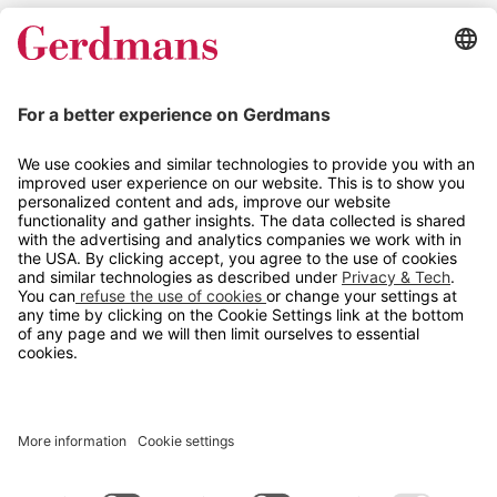
Magasin
Tips og guider
Kontakt
info@gerdmans.no
67 80 56 20
Åpningstid
Hverdager 08:00-16:00
Copyright © 2026 Gerdmans Innredninger AS. Alle priser er
eksklusive mva.
En bedrift i TAKKT-gruppen
Cookie innstillinger