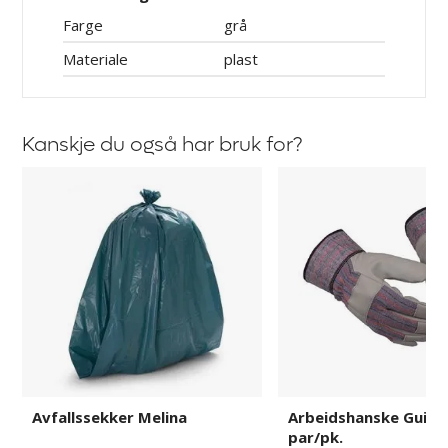
Farge
grå
Materiale
plast
Kanskje du også har bruk for?
Avfallssekker
Arbeidshanske
Melina
Guide
503,
12
par/pk.
Avfallssekker Melina
Arbeidshanske Guide 
par/pk.