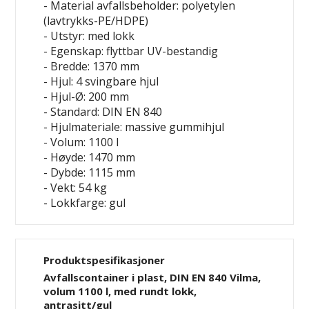
- Material avfallsbeholder: polyetylen
(lavtrykks-PE/HDPE)
- Utstyr: med lokk
- Egenskap: flyttbar
UV-bestandig
- Bredde: 1370 mm
- Hjul: 4 svingbare hjul
- Hjul-Ø: 200 mm
- Standard: DIN EN 840
- Hjulmateriale: massive gummihjul
- Volum: 1100 l
- Høyde: 1470 mm
- Dybde: 1115 mm
- Vekt: 54 kg
- Lokkfarge: gul
Produktspesifikasjoner
Avfallscontainer i plast, DIN EN 840 Vilma,
volum 1100 l, med rundt lokk,
antrasitt/gul