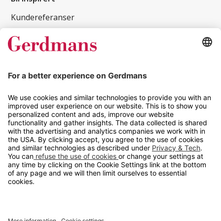
Kundereferanser
Magasin
Tips og guider
Kontakt
info@gerdmans.no
67 80 56 20
Åpningstid
Hverdager 08:00-16:00
Copyright © 2026 Gerdmans Innredninger AS. Alle priser er
eksklusive mva.
En bedrift i TAKKT-gruppen