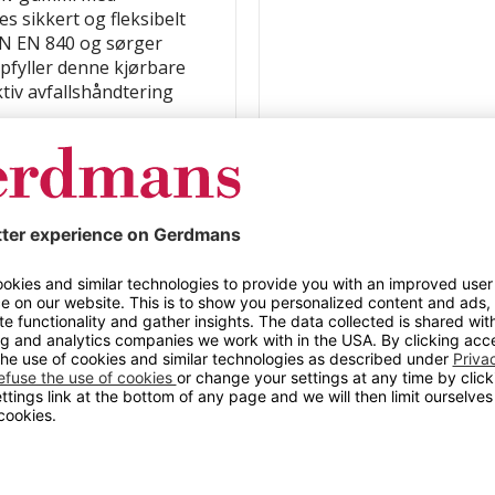
 sikkert og fleksibelt
DIN EN 840 og sørger
pfyller denne kjørbare
ktiv avfallshåndtering
/HDPE)