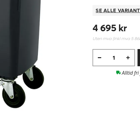
SE ALLE VARIAN
4 695 kr
Uten mva (Inkl mva
5 86
Alltid fri