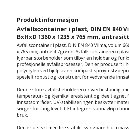
Produktinformasjon
Avfallscontainer i plast, DIN EN 840 V
BxHxD 1360 x 1235 x 765 mm, antrasit
Avfallscontainer i plast, DIN EN 840 Vilma, volum 66
x 765 mm, antrasitt/grønn. Avfallscontaineren i plas
kjørbar storbeholder som tilbyr en holdbar og funks
profesjonelle avfallsprosesser. Den er produsert i
polyetylen ved hjelp av en kompakt sprøytestøpepr
spesielt robust og konstruert for vedvarende innsat
Denne store avfallsbeholderen er værbestandig, m
temperatur- og kjemikalieresistent og ideelt egnet 
innsatsområder. UV-stabiliseringen beskytter mater
sørger for lang levetid. Et integrert vannavløp i bu
bruk.
Den er utstyrt med fire stabile, svingbare hjul i ma