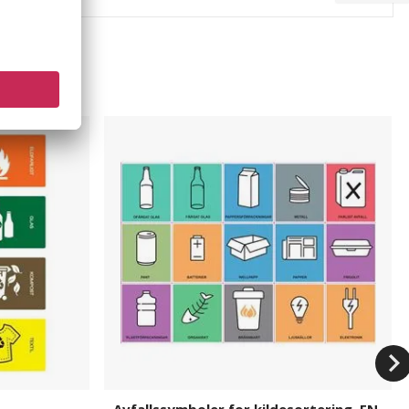
Avfallssymboler
for
kildesortering,
EN
Avfallssymboler for kildesortering, EN