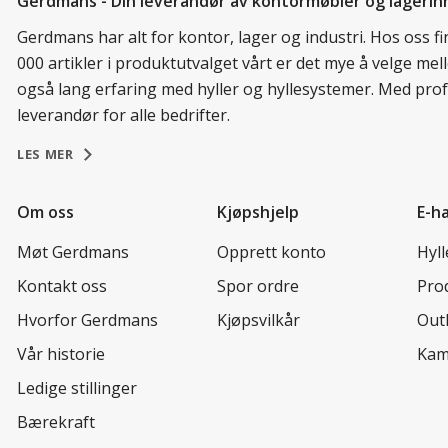
Gerdmans - Din leverandør av kontormøbler og lagerin
Gerdmans har alt for kontor, lager og industri. Hos oss 
000 artikler i produktutvalget vårt er det mye å velge me
også lang erfaring med hyller og hyllesystemer. Med prof
leverandør for alle bedrifter.
LES MER
Om oss
Kjøpshjelp
E-h
Møt Gerdmans
Opprett konto
Hyl
Kontakt oss
Spor ordre
Prod
Hvorfor Gerdmans
Kjøpsvilkår
Out
Vår historie
Kam
Ledige stillinger
Bærekraft