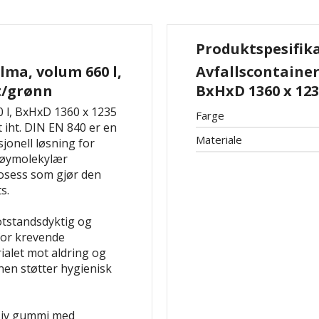
Produktspesifik
ilma, volum 660 l,
Avfallscontainer 
t/grønn
BxHxD 1360 x 123
0 l, BxHxD 1360 x 1235
Farge
t iht. DIN EN 840 er en
Materiale
jonell løsning for
 høymolekylær
osess som gjør den
s.
otstandsdyktig og
for krevende
ialet mot aldring og
nnen støtter hygienisk
ssiv gummi med