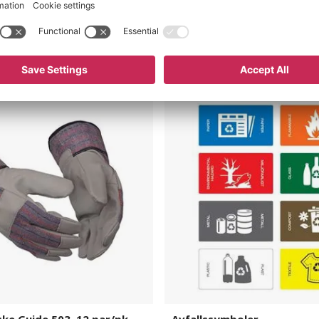
ske
Avfallssymboler
ke Guide 503, 12 par/pk.
Avfallssymboler