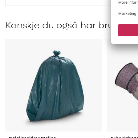
Kanskje du også har bruk for?
Avfallssekker
Arbeidshan
Melina
Guide
503,
12
par/pk.
Avfallssekker Melina
Arbeidshans