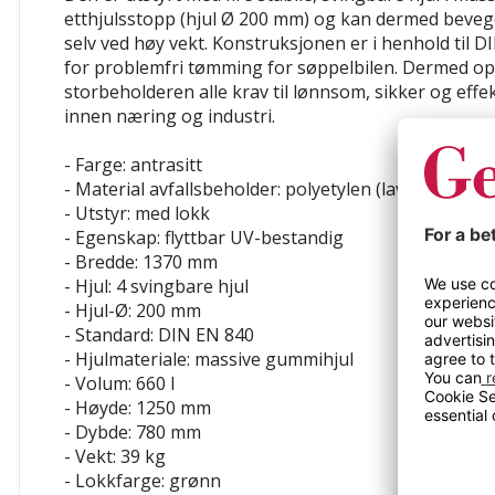
etthjulsstopp (hjul Ø 200 mm) og kan dermed beveges
selv ved høy vekt. Konstruksjonen er i henhold til 
for problemfri tømming for søppelbilen. Dermed op
storbeholderen alle krav til lønnsom, sikker og effe
innen næring og industri.
- Farge: antrasitt
- Material avfallsbeholder: polyetylen (lavtrykks-PE
- Utstyr: med lokk
- Egenskap: flyttbar
UV-bestandig
- Bredde: 1370 mm
- Hjul: 4 svingbare hjul
- Hjul-Ø: 200 mm
- Standard: DIN EN 840
- Hjulmateriale: massive gummihjul
- Volum: 660 l
- Høyde: 1250 mm
- Dybde: 780 mm
- Vekt: 39 kg
- Lokkfarge: grønn