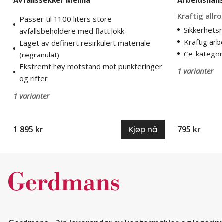
Kraftig all
Passer til 1100 liters store
Sikkerhets
avfallsbeholdere med flatt lokk
Kraftig ar
Laget av definert resirkulert materiale
Ce-kategor
(regranulat)
Ekstremt høy motstand mot punkteringer
1 varianter
og rifter
1 varianter
1 895 kr
795 kr
Kjøp nå