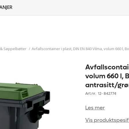
ANJER
 & Søppelbøtter
/
Avfallscontainer i plast, DIN EN 840 Vilma, volum 660 l, 
Avfallscontai
volum 660 l, 
antrasitt/gr
Art.nr. 12-
842774
Les mer
Vis produktspesif