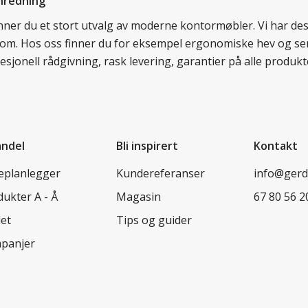
nredning
finner du et stort utvalg av moderne kontormøbler. Vi har d
llom. Hos oss finner du for eksempel ergonomiske hev og sen
esjonell rådgivning, rask levering, garantier på alle prod
andel
Bli inspirert
Kontakt
leplanlegger
Kundereferanser
info@ger
ukter A - Å
Magasin
67 80 56 2
let
Tips og guider
panjer