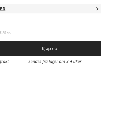
TER
8,75 kr
)
Kjøp nå
 frakt
Sendes fra lager om 3-4 uker