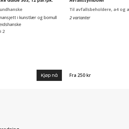
roundhanske
Til avfallsbeholdere, a4 og
mansjett i kunstlær og bomull
2 varianter
beidshanske
i 2
Fra 250 kr
Kjøp nå