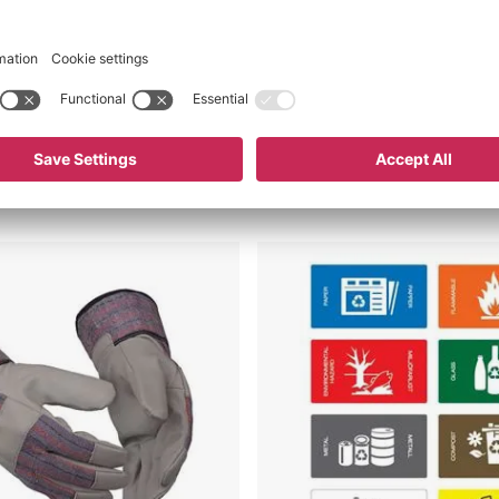
ske
Avfallssymboler