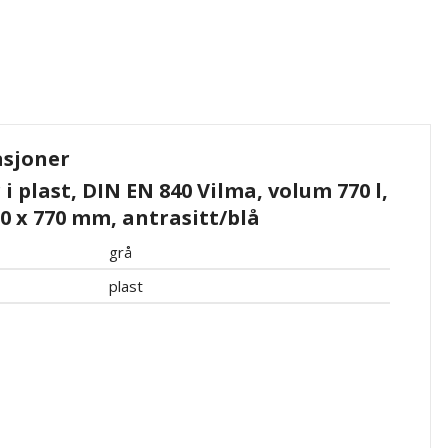
asjoner
i plast, DIN EN 840 Vilma, volum 770 l,
0 x 770 mm, antrasitt/blå
grå
plast