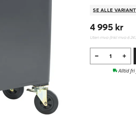
SE ALLE VARIAN
4 995 kr
Uten mva (Inkl mva
6 24
Alltid fri