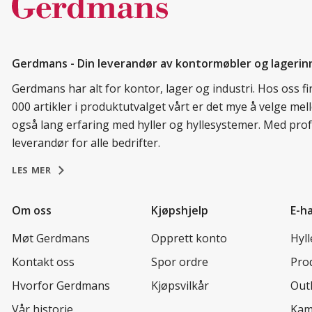
Gerdmans - Din leverandør av kontormøbler og lagerin
Gerdmans har alt for kontor, lager og industri. Hos oss 
000 artikler i produktutvalget vårt er det mye å velge me
også lang erfaring med hyller og hyllesystemer. Med prof
leverandør for alle bedrifter.
LES MER
Om oss
Kjøpshjelp
E-h
Møt Gerdmans
Opprett konto
Hyl
Kontakt oss
Spor ordre
Prod
Hvorfor Gerdmans
Kjøpsvilkår
Out
Vår historie
Kam