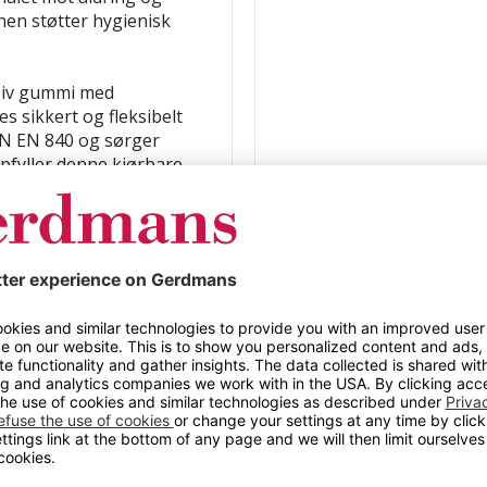
nnen støtter hygienisk
ssiv gummi med
 sikkert og fleksibelt
DIN EN 840 og sørger
pfyller denne kjørbare
ktiv avfallshåndtering
/HDPE)