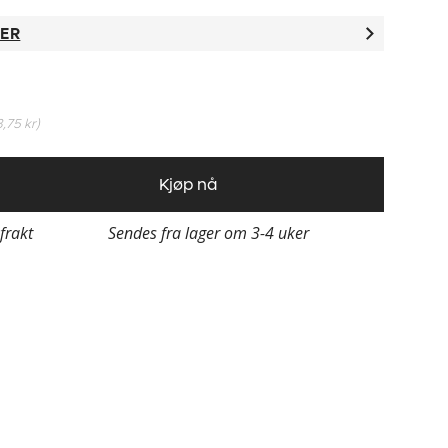
TER
3,75 kr
)
Kjøp nå
 frakt
Sendes fra lager om 3-4 uker