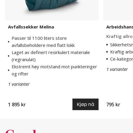
Avfallssekker Melina
Arbeidshans
Kraftig all
Passer til 1100 liters store
Sikkerhets
avfallsbeholdere med flatt lokk
Kraftig ar
Laget av definert resirkulert materiale
Ce-kategor
(regranulat)
Ekstremt høy motstand mot punkteringer
1 varianter
og rifter
1 varianter
1 895 kr
795 kr
Kjøp nå