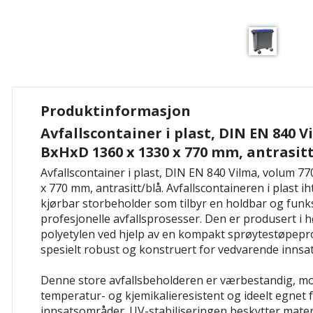
Produktinformasjon
Avfallscontainer i plast, DIN EN 840 V
BxHxD 1360 x 1330 x 770 mm, antrasit
Avfallscontainer i plast, DIN EN 840 Vilma, volum 77
x 770 mm, antrasitt/blå. Avfallscontaineren i plast i
kjørbar storbeholder som tilbyr en holdbar og funks
profesjonelle avfallsprosesser. Den er produsert i
polyetylen ved hjelp av en kompakt sprøytestøpepr
spesielt robust og konstruert for vedvarende innsat
Denne store avfallsbeholderen er værbestandig, m
temperatur- og kjemikalieresistent og ideelt egnet 
innsatsområder. UV-stabiliseringen beskytter mater