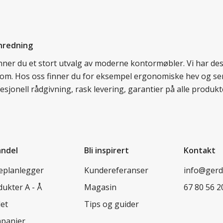
nredning
finner du et stort utvalg av moderne kontormøbler. Vi har d
llom. Hos oss finner du for eksempel ergonomiske hev og sen
esjonell rådgivning, rask levering, garantier på alle prod
andel
Bli inspirert
Kontakt
leplanlegger
Kundereferanser
info@ger
ukter A - Å
Magasin
67 80 56 2
let
Tips og guider
panjer