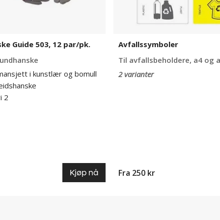
ke Guide 503, 12 par/pk.
Avfallssymboler
roundhanske
Til avfallsbeholdere, a4 og
mansjett i kunstlær og bomull
2 varianter
beidshanske
i 2
Fra 250 kr
Kjøp nå