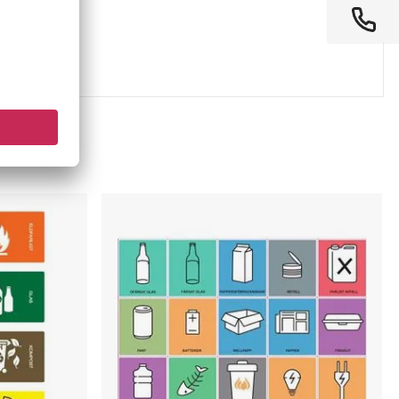
Avfallssymboler
for
kildesortering,
EN