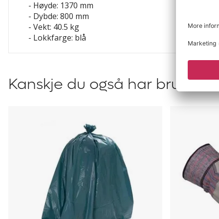
- Høyde: 1370 mm
- Dybde: 800 mm
- Vekt: 40.5 kg
- Lokkfarge: blå
Kanskje du også har bruk for?
Avfallssekker
Arbeidshan
Melina
Guide
503,
12
par/pk.