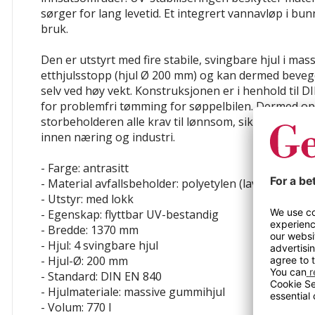
sørger for lang levetid. Et integrert vannavløp i bu
bruk.
Den er utstyrt med fire stabile, svingbare hjul i ma
etthjulsstopp (hjul Ø 200 mm) og kan dermed beveges
selv ved høy vekt. Konstruksjonen er i henhold til 
for problemfri tømming for søppelbilen. Dermed op
storbeholderen alle krav til lønnsom, sikker og effe
innen næring og industri.
- Farge: antrasitt
- Material avfallsbeholder: polyetylen (lavtrykks-PE
- Utstyr: med lokk
- Egenskap: flyttbar
UV-bestandig
- Bredde: 1370 mm
- Hjul: 4 svingbare hjul
- Hjul-Ø: 200 mm
- Standard: DIN EN 840
- Hjulmateriale: massive gummihjul
- Volum: 770 l