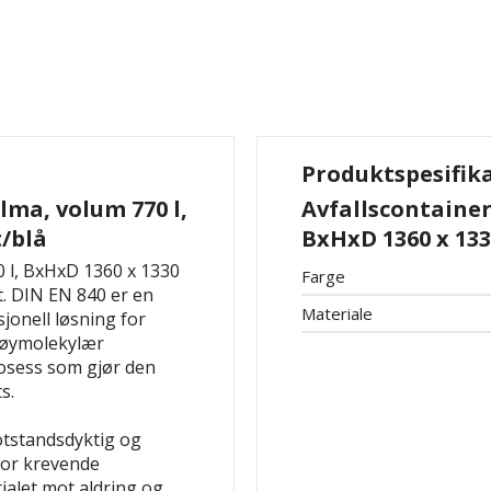
Produktspesifik
ilma, volum 770 l,
Avfallscontainer 
t/blå
BxHxD 1360 x 133
0 l, BxHxD 1360 x 1330
Farge
ht. DIN EN 840 er en
Materiale
jonell løsning for
 høymolekylær
osess som gjør den
s.
otstandsdyktig og
for krevende
ialet mot aldring og