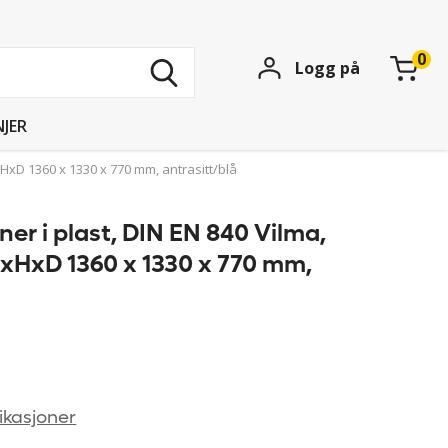
Søk
Logg på
blant
15739
produkter
JER
BxHxD 1360 x 1330 x 770 mm, antrasitt/blå
ner i plast, DIN EN 840 Vilma,
BxHxD 1360 x 1330 x 770 mm,
ikasjoner