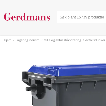
Hjem
/
Lager og industri
/
Miljø og avfallshåndtering
/
Avfallsdunker