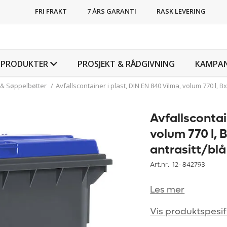
FRI FRAKT
7 ÅRS GARANTI
RASK LEVERING
PRODUKTER
PROSJEKT & RÅDGIVNING
KAMPAN
 & Søppelbøtter
/
Avfallscontainer i plast, DIN EN 840 Vilma, volum 770 l, 
Avfallscontai
volum 770 l, 
antrasitt/blå
Art.nr. 12-
842793
Les mer
Vis produktspesif