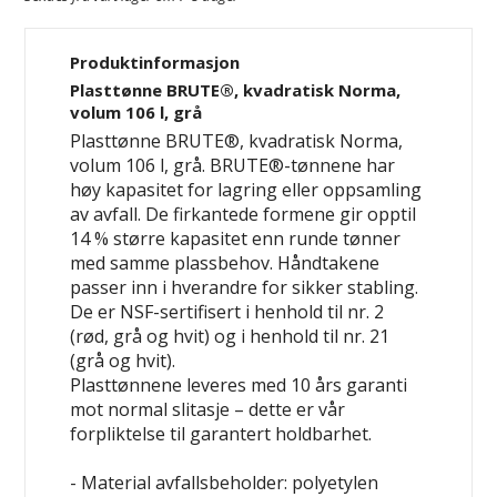
Produktinformasjon
Plasttønne BRUTE®, kvadratisk Norma,
volum 106 l, grå
Plasttønne BRUTE®, kvadratisk Norma,
volum 106 l, grå. BRUTE®-tønnene har
høy kapasitet for lagring eller oppsamling
av avfall. De firkantede formene gir opptil
14 % større kapasitet enn runde tønner
med samme plassbehov. Håndtakene
passer inn i hverandre for sikker stabling.
De er NSF-sertifisert i henhold til nr. 2
(rød, grå og hvit) og i henhold til nr. 21
(grå og hvit).
Plasttønnene leveres med 10 års garanti
mot normal slitasje – dette er vår
forpliktelse til garantert holdbarhet.
- Material avfallsbeholder: polyetylen