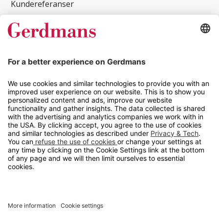
Kundereferanser
Magasin
Tips og guider
Kontakt
info@gerdmans.no
67 80 56 20
Åpningstid
Hverdager 08:00-16:00
Copyright © 2026 Gerdmans Innredninger AS. Alle priser er
eksklusive mva.
En bedrift i TAKKT-gruppen
Cookie innstillinger