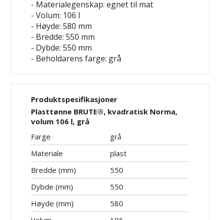
- Materialegenskap: egnet til mat
- Volum: 106 l
- Høyde: 580 mm
- Bredde: 550 mm
- Dybde: 550 mm
- Beholdarens farge: grå
Produktspesifikasjoner
Plasttønne BRUTE®, kvadratisk Norma,
volum 106 l, grå
Farge
grå
Materiale
plast
Bredde (mm)
550
Dybde (mm)
550
Høyde (mm)
580
Volum
106