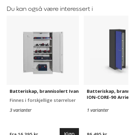
Du kan også være interessert i
Batteriskap,
Batteriskap,
brannisolert
brannsikkert,
Ivan
ION-
CORE-
90
Arrie
Batteriskap, brannisolert Ivan
Batteriskap, brannsi
ION-CORE-90 Arrie
Finnes i forskjellige størrelser
3 varianter
1 varianter
Kjøp
Fra 16 395 kr
86 495 kr