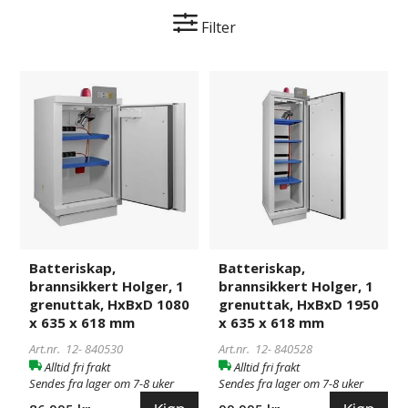
Filter
Batteriskap,
840530
Batteriskap,
840528
brannsikkert
brannsikkert
Holger,
Holger,
1
1
grenuttak,
grenuttak,
HxBxD
HxBxD
1080
1950
x
x
635
635
x
x
Batteriskap,
Batteriskap,
618
618
brannsikkert Holger, 1
brannsikkert Holger, 1
mm
mm
grenuttak, HxBxD 1080
grenuttak, HxBxD 1950
x 635 x 618 mm
x 635 x 618 mm
Art.nr. 12-
840530
Art.nr. 12-
840528
Alltid fri frakt
Alltid fri frakt
Sendes fra lager om 7-8 uker
Sendes fra lager om 7-8 uker