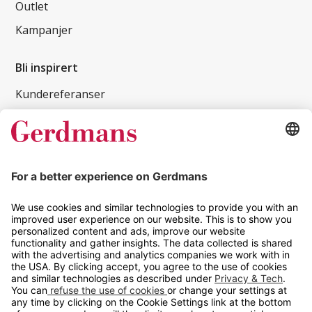
Outlet
Kampanjer
Bli inspirert
Kundereferanser
Magasin
Tips og guider
Kontakt
info@gerdmans.no
67 80 56 20
Åpningstid
Hverdager 08:00-16:00