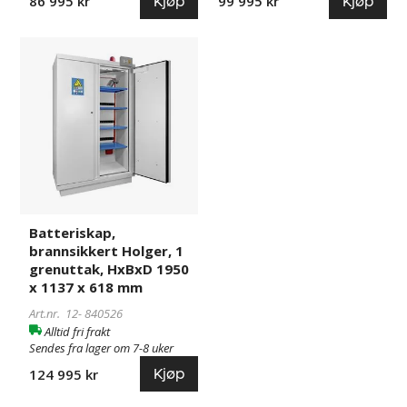
Kjøp
Kjøp
86 995 kr
99 995 kr
Batteriskap,
840526
brannsikkert
Holger,
1
grenuttak,
HxBxD
1950
x
1137
x
Batteriskap,
618
brannsikkert Holger, 1
mm
grenuttak, HxBxD 1950
x 1137 x 618 mm
Art.nr. 12-
840526
Alltid fri frakt
Sendes fra lager om 7-8 uker
Kjøp
124 995 kr