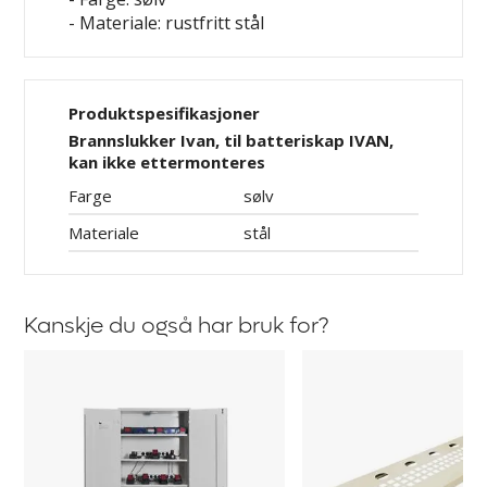
- Materiale: rustfritt stål
Produktspesifikasjoner
Brannslukker Ivan, til batteriskap IVAN,
kan ikke ettermonteres
Farge
sølv
Materiale
stål
Kanskje du også har bruk for?
Batteriskap,
Hylleplater,
brannisolert
perforerte
Ivan
Ivan