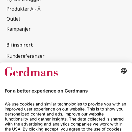
Produkter A - Å
Outlet
Kampanjer
Bli inspirert
Kundereferanser
Magasin
Tips og guider
Kontakt
info@gerdmans.no
67 80 56 20
Åpningstid