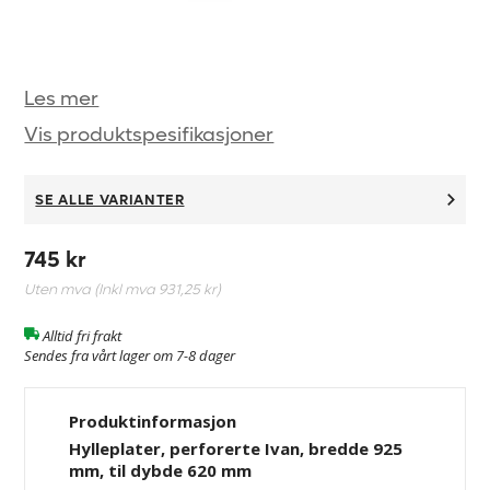
Les mer
Vis produktspesifikasjoner
SE ALLE VARIANTER
745 kr
Uten mva (Inkl mva
931,25 kr
)
Alltid fri frakt
Sendes fra vårt lager om 7-8 dager
Produktinformasjon
Hylleplater, perforerte Ivan, bredde 925
mm, til dybde 620 mm