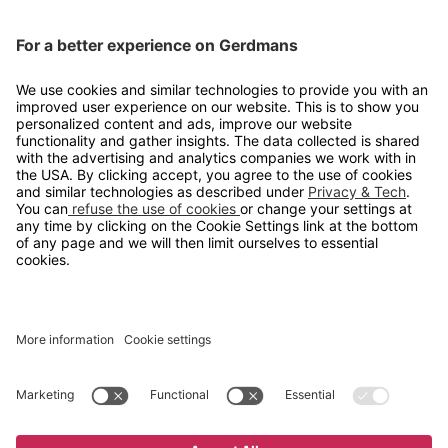
Kontakt
info@gerdmans.no
67 80 56 20
Åpningstid
Hverdager 08:00-16:00
Copyright © 2026 Gerdmans Innredninger AS. Alle priser er
eksklusive mva.
En bedrift i TAKKT-gruppen
Cookie innstillinger