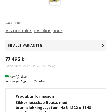
Les mer
Vis produktspesifikasjoner
SE ALLE VARIANTER
77 495 kr
Uten mva (Inkl mva
96 868,75 kr
)
Alltid fri frakt
Sendes fra lager om 3-4 uker
Produktinformasjon
Sikkerhetsskap Beata, med
brannslokkingssystem, HxB 1222 x 1148