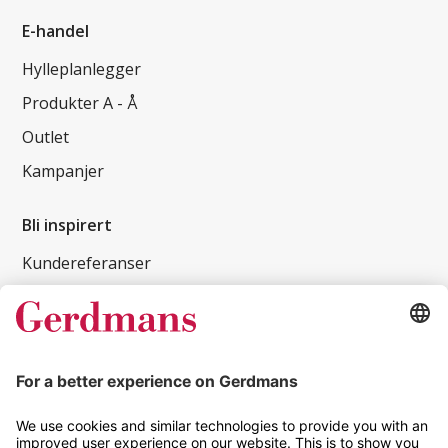
E-handel
Hylleplanlegger
Produkter A - Å
Outlet
Kampanjer
Bli inspirert
Kundereferanser
Magasin
Tips og guider
Kontakt
info@gerdmans.no