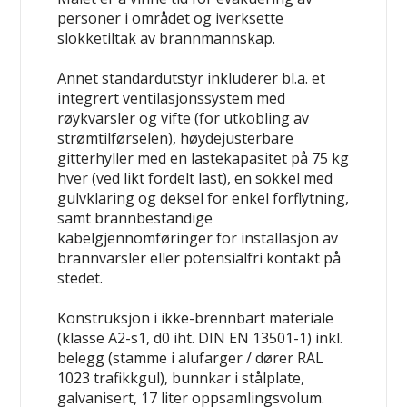
personer i området og iverksette
slokketiltak av brannmannskap.
Annet standardutstyr inkluderer bl.a. et
integrert ventilasjonssystem med
røykvarsler og vifte (for utkobling av
strømtilførselen), høydejusterbare
gitterhyller med en lastekapasitet på 75 kg
hver (ved likt fordelt last), en sokkel med
gulvklaring og deksel for enkel forflytning,
samt brannbestandige
kabelgjennomføringer for installasjon av
brannvarsler eller potensialfri kontakt på
stedet.
Konstruksjon i ikke-brennbart materiale
(klasse A2-s1, d0 iht. DIN EN 13501-1) inkl.
belegg (stamme i alufarger / dører RAL
1023 trafikkgul), bunnkar i stålplate,
galvanisert, 17 liter oppsamlingsvolum.