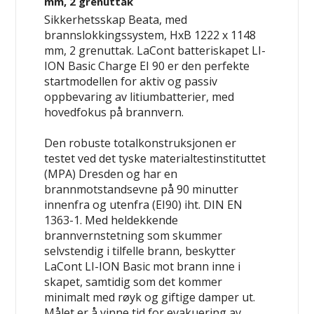
mm, 2 grenuttak
Sikkerhetsskap Beata, med
brannslokkingssystem, HxB 1222 x 1148
mm, 2 grenuttak. LaCont batteriskapet LI-
ION Basic Charge EI 90 er den perfekte
startmodellen for
aktiv og passiv
oppbevaring
av litiumbatterier, med
hovedfokus på brannvern.
Den robuste totalkonstruksjonen er
testet ved det tyske materialtestinstituttet
(MPA) Dresden og har en
brannmotstandsevne på 90 minutter
innenfra og utenfra (EI90) iht. DIN EN
1363-1. Med heldekkende
brannvernstetning som skummer
selvstendig i tilfelle brann, beskytter
LaCont LI-ION Basic mot brann inne i
skapet, samtidig som det kommer
minimalt med røyk og giftige damper ut.
Målet er å vinne tid for evakuering av