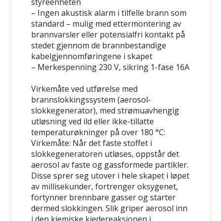
styreenheten
– Ingen akustisk alarm i tilfelle brann som
standard – mulig med ettermontering av
brannvarsler eller potensialfri kontakt på
stedet gjennom de brannbestandige
kabelgjennomføringene i skapet
– Merkespenning 230 V, sikring 1-fase 16A
Virkemåte ved utførelse med
brannslokkingssystem (aerosol-
slokkegenerator), med strømuavhengig
utløsning ved ild eller ikke-tillatte
temperaturøkninger på over 180 °C:
Virkemåte: Når det faste stoffet i
slokkegeneratoren utløses, oppstår det
aerosol av faste og gassformede partikler.
Disse sprer seg utover i hele skapet i løpet
av millisekunder, fortrenger oksygenet,
fortynner brennbare gasser og starter
dermed slokkingen. Slik griper aerosol inn
i den kjemiske kjedereaksjonen i