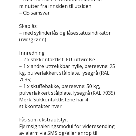
minutter fra innsiden til utsiden
– CE-samsvar
Skaplås:
– med sylinderlås og låsestatusindikator
(rød/grønn)
Innredning:
– 2 x stikkontaktlist, EU-utførelse
– 1 x andre uttrekkbar hylle, bæreevne: 25
kg, pulverlakkert stålplate, lysegrå (RAL
7035)
– 1 x skuffebakke, bæreevne: 50 kg,
pulverlakkert stålplate, lysegrå (RAL 7035)
Merk: Stikkontaktlistene har 4
stikkontakter hver.
Fås som ekstrautstyr:
Fjernsignaleringsmodul for videresending
av alarm via SMS og/eller anrop til