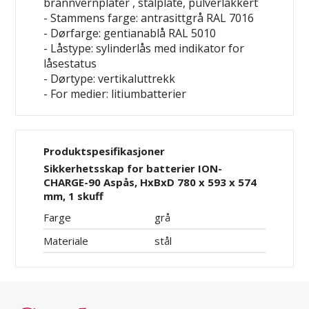
brannvernplater , stålplate, pulverlakkert
- Stammens farge: antrasittgrå RAL 7016
- Dørfarge: gentianablå RAL 5010
- Låstype: sylinderlås med indikator for
låsestatus
- Dørtype: vertikaluttrekk
- For medier: litiumbatterier
Produktspesifikasjoner
Sikkerhetsskap for batterier ION-
CHARGE-90 Aspås, HxBxD 780 x 593 x 574
mm, 1 skuff
Farge
grå
Materiale
stål