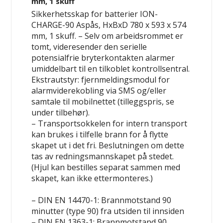
mm, 1 skuff
Sikkerhetsskap for batterier ION-
CHARGE-90 Aspås, HxBxD 780 x 593 x 574
mm, 1 skuff. – Selv om arbeidsrommet er
tomt, videresender den serielle
potensialfrie bryterkontakten alarmer
umiddelbart til en tilkoblet kontrollsentral.
Ekstrautstyr: fjernmeldingsmodul for
alarmviderekobling via SMS og/eller
samtale til mobilnettet (tilleggspris, se
under tilbehør).
– Transportsokkelen for intern transport
kan brukes i tilfelle brann for å flytte
skapet ut i det fri. Beslutningen om dette
tas av redningsmannskapet på stedet.
(Hjul kan bestilles separat sammen med
skapet, kan ikke ettermonteres.)
–
DIN EN 14470-1:
Brannmotstand 90
minutter (type 90) fra utsiden til innsiden
–
DIN EN 1363-1:
Brannmotstand 90