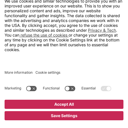
info@gerdmans.no
67 80 56 20
Åpningstid
Hverdager 08:00-16:00
Copyright © 2026 Gerdmans Innredninger AS. Alle priser er
eksklusive mva.
En bedrift i TAKKT-gruppen
Cookie innstillinger
Kjøp nå
62 495 kr
;