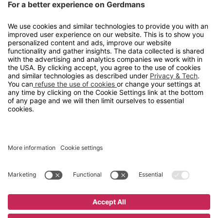
Kontakt
info@gerdmans.no
67 80 56 20
Åpningstid
Hverdager 08:00-16:00
Copyright © 2026 Gerdmans Innredninger AS. Alle priser er
eksklusive mva.
En bedrift i TAKKT-gruppen
Cookie innstillinger
Kjøp nå
17 395 kr