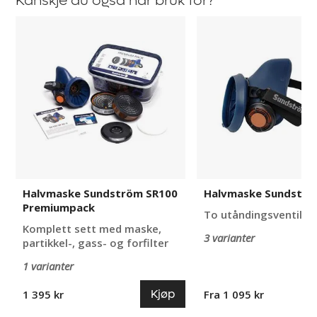
Kanskje du også har bruk for?
Halvmaske
Halvmaske
Sundström
Sundström
SR100
SR
Premiumpack
100
Halvmaske Sundström SR100
Halvmaske Sundströ
Premiumpack
To utåndingsventiler
Komplett sett med maske,
3 varianter
partikkel-, gass- og forfilter
1 varianter
Kjøp
1 395 kr
Fra 1 095 kr