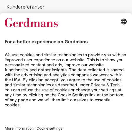
Kundereferanser
Magasin
Tips og guider
Kontakt
info@gerdmans.no
67 80 56 20
Åpningstid
Hverdager 08:00-16:00
Copyright © 2026 Gerdmans Innredninger AS. Alle priser er
eksklusive mva.
En bedrift i TAKKT-gruppen