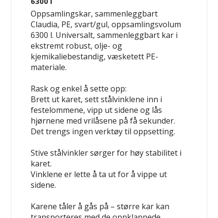
6300 l
Oppsamlingskar, sammenleggbart
Claudia, PE, svart/gul, oppsamlingsvolum
6300 l. Universalt, sammenleggbart kar i
ekstremt robust, olje- og
kjemikaliebestandig, væsketett
PE-
materiale.
Rask og enkel å sette opp:
Brett ut karet, sett stålvinklene inn i
festelommene, vipp ut sidene og lås
hjørnene med vrilåsene på få sekunder.
Det trengs
ingen verktøy
til oppsetting.
Stive stålvinkler sørger for
høy stabilitet i
karet
.
Vinklene er lette å ta ut for å vippe ut
sidene.
Karene tåler
å gås på
– større kar kan
transporteres
med de oppklappede