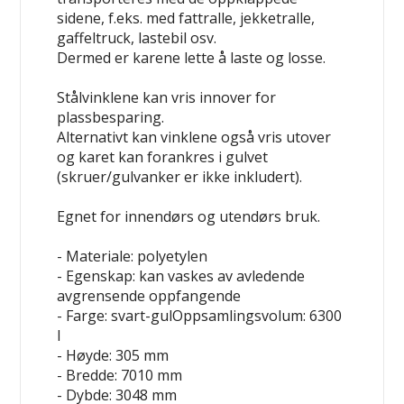
sidene, f.eks. med fattralle, jekketralle,
gaffeltruck, lastebil osv.
Dermed er karene
lette å laste og losse
.
Stålvinklene kan vris innover for
plassbesparing
.
Alternativt kan vinklene også vris utover
og karet kan forankres i gulvet
(skruer/gulvanker er ikke inkludert).
Egnet for innendørs og utendørs bruk.
- Materiale: polyetylen
- Egenskap: kan vaskes av
avledende
avgrensende
oppfangende
- Farge: svart-gulOppsamlingsvolum: 6300
l
- Høyde: 305 mm
- Bredde: 7010 mm
- Dybde: 3048 mm