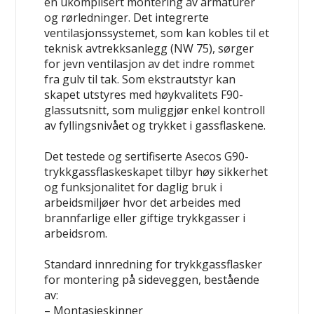
en ukomplisert montering av armaturer
og rørledninger. Det integrerte
ventilasjonssystemet, som kan kobles til et
teknisk avtrekksanlegg (NW 75), sørger
for jevn ventilasjon av det indre rommet
fra gulv til tak. Som ekstrautstyr kan
skapet utstyres med høykvalitets F90-
glassutsnitt, som muliggjør enkel kontroll
av fyllingsnivået og trykket i gassflaskene.
Det testede og sertifiserte Asecos G90-
trykkgassflaskeskapet tilbyr høy sikkerhet
og funksjonalitet for daglig bruk i
arbeidsmiljøer hvor det arbeides med
brannfarlige eller giftige trykkgasser i
arbeidsrom.
Standard innredning for trykkgassflasker
for montering på sideveggen, bestående
av:
– Montasjeskinner