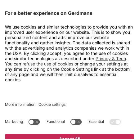
Kontakt
info@gerdmans.no
67 80 56 20
Åpningstid
Hverdager 08:00-16:00
Copyright © 2026 Gerdmans Innredninger AS. Alle priser er
eksklusive mva.
En bedrift i TAKKT-gruppen
Cookie innstillinger