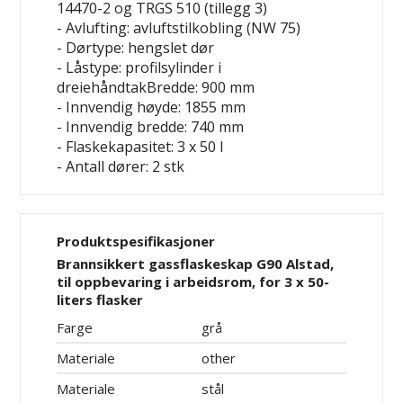
14470-2 og TRGS 510 (tillegg 3)
- Avlufting: avluftstilkobling (NW 75)
- Dørtype: hengslet dør
- Låstype: profilsylinder i
dreiehåndtakBredde: 900 mm
- Innvendig høyde: 1855 mm
- Innvendig bredde: 740 mm
- Flaskekapasitet: 3 x 50 l
- Antall dører: 2 stk
Produktspesifikasjoner
Brannsikkert gassflaskeskap G90 Alstad,
til oppbevaring i arbeidsrom, for 3 x 50-
liters flasker
Farge
grå
Materiale
other
Materiale
stål