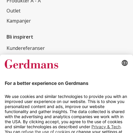
Produkter A - Å
Outlet
Kampanjer
Bli inspirert
Kundereferanser
Magasin
Tips og guider
Kontakt
info@gerdmans.no
67 80 56 20
Åpningstid
Hverdager 08:00-16:00