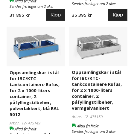
Alltid fri frakt
Sendes fra lager om 2 uker
blå
Sendes fra lager om 2 uker
RAL
Kjøp
Kjøp
35 395 kr
31 895 kr
5012
Oppsamlingskar
475149
Oppsamlingskar
475150
i
i
stål
stål
for
for
IBC/KTC-
IBC/KTC-
tankcontainere
tankcontainere
Rufus,
Rufus,
Oppsamlingskar i stål
Oppsamlingskar i stål
for
for
for IBC/KTC-
for IBC/KTC-
2
2
tankcontainere Rufus,
tankcontainere Rufus,
x
x
for 2 x 1000-liters
for 2 x 1000-liters
1000-
1000-
container, 2
container, 2
liters
liters
påfyllingstilbehør,
påfyllingstilbehør,
varmgalvanisert
pulverlakkert, blå RAL
container,
container,
5012
2
2
Art.nr. 12-
475150
påfyllingstilbehør,
påfyllingstilbehør,
Art.nr. 12-
475149
Alltid fri frakt
pulverlakkert,
varmgalvanisert
Alltid fri frakt
Sendes fra lager om 2 uker