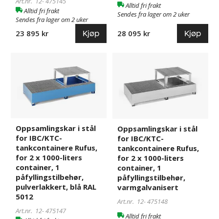
Art.nr. 12-
475145
8
8
Alltid fri frakt
Alltid fri frakt
x
x
Sendes fra lager om 2 uker
Sendes fra lager om 2 uker
200-
200-
Kjøp
Kjøp
23 895 kr
28 095 kr
liters
liters
stående
stående
fat,
fat,
Oppsamlingskar
475147
Oppsamlingskar
475148
pulverlakkert,
varmgalvanisert
i
i
blå
stål
stål
RAL
for
for
5012
IBC/KTC-
IBC/KTC-
tankcontainere
tankcontainere
Rufus,
Rufus,
Oppsamlingskar i stål
Oppsamlingskar i stål
for
for
for IBC/KTC-
for IBC/KTC-
2
2
tankcontainere Rufus,
tankcontainere Rufus,
x
x
for 2 x 1000-liters
for 2 x 1000-liters
1000-
1000-
container, 1
container, 1
liters
liters
påfyllingstilbehør,
påfyllingstilbehør,
container,
container,
pulverlakkert, blå RAL
varmgalvanisert
5012
1
1
Art.nr. 12-
475148
påfyllingstilbehør,
påfyllingstilbehør,
Art.nr. 12-
475147
Alltid fri frakt
pulverlakkert,
varmgalvanisert