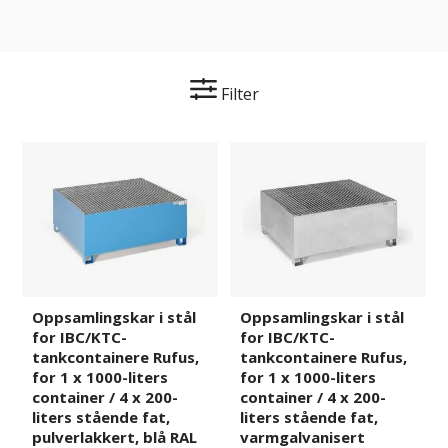
Filter
Oppsamlingskar
475141
Oppsamlingskar
475142
i
i
stål
stål
for
for
IBC/KTC-
IBC/KTC-
tankcontainere
tankcontainere
Rufus,
Rufus,
for
for
Oppsamlingskar i stål
Oppsamlingskar i stål
1
1
for IBC/KTC-
for IBC/KTC-
x
x
tankcontainere Rufus,
tankcontainere Rufus,
1000-
1000-
for 1 x 1000-liters
for 1 x 1000-liters
liters
liters
container / 4 x 200-
container / 4 x 200-
container
container
liters stående fat,
liters stående fat,
pulverlakkert, blå RAL
/
/
varmgalvanisert