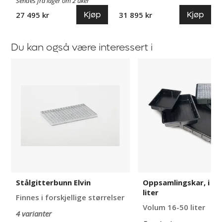
Sendes fra lager om 2 uker
blå
RAL
Kjøp
Kjøp
27 495 kr
31 895 kr
5012
Du kan også være interessert i
Stålgitterbunn
Oppsamlingskar,
Elvin
i
plast,
16-
50
liter
Stålgitterbunn Elvin
Oppsamlingskar, i pl
liter
Finnes i forskjellige størrelser
Volum 16-50 liter
4 varianter