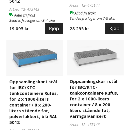
5012
blå
Art.nr. 12-
475144
Art.nr. 12-
475143
RAL
Alltid fri frakt
Alltid fri frakt
5012
Sendes fra lager om 7-8 uker
Sendes fra lager om 3-4 uker
Kjøp
Kjøp
28 295 kr
19 095 kr
Oppsamlingskar
475145
Oppsamlingskar
475146
i
i
stål
stål
for
for
IBC/KTC-
IBC/KTC-
tankcontainere
tankcontainere
Rufus,
Rufus,
Oppsamlingskar i stål
Oppsamlingskar i stål
for IBC/KTC-
for
for
for IBC/KTC-
tankcontainere Rufus,
tankcontainere Rufus,
2
2
for 2 x 1000-liters
for 2 x 1000-liters
x
x
container / 8 x 200-
container / 8 x 200-
1000-
1000-
liters stående fat,
liters stående fat,
liters
liters
varmgalvanisert
pulverlakkert, blå RAL
container
container
5012
Art.nr. 12-
475146
/
/