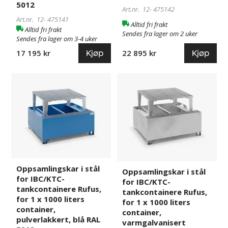
5012
4
4
Art.nr. 12-
475142
x
x
Art.nr. 12-
475141
Alltid fri frakt
200-
200-
Alltid fri frakt
Sendes fra lager om 2 uker
Sendes fra lager om 3-4 uker
liters
liters
stående
stående
Kjøp
Kjøp
22 895 kr
17 195 kr
fat,
fat,
pulverlakkert,
varmgalvanisert
Oppsamlingskar
475143
Oppsamlingskar
475144
blå
i
i
RAL
stål
stål
5012
for
for
IBC/KTC-
IBC/KTC-
tankcontainere
tankcontainere
Rufus,
Rufus,
for
for
1
1
Oppsamlingskar i stål
Oppsamlingskar i stål
for IBC/KTC-
x
x
for IBC/KTC-
tankcontainere Rufus,
1000
1000
tankcontainere Rufus,
for 1 x 1000 liters
liters
liters
for 1 x 1000 liters
container,
container,
container,
container,
pulverlakkert, blå RAL
varmgalvanisert
pulverlakkert,
varmgalvanisert