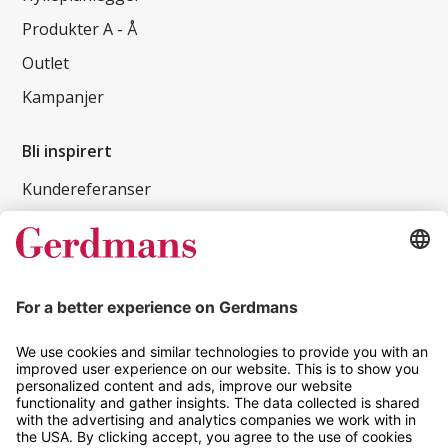
Produkter A - Å
Outlet
Kampanjer
Bli inspirert
Kundereferanser
Magasin
Tips og guider
Kontakt
info@gerdmans.no
67 80 56 20
Åpningstid